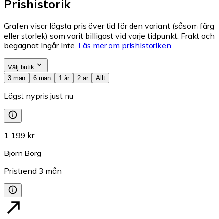
Prishistorik
Grafen visar lägsta pris över tid för den variant (såsom färg
eller storlek) som varit billigast vid varje tidpunkt. Frakt och
begagnat ingår inte.
Läs mer om prishistoriken.
Välj butik
3 mån
6 mån
1 år
2 år
Allt
Lägst nypris just nu
1 199 kr
Björn Borg
Pristrend
3
mån