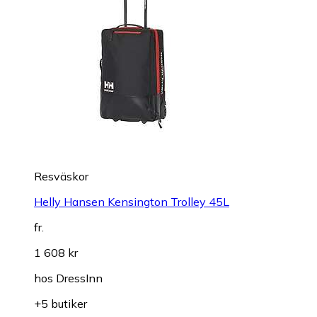
Resväskor
Helly Hansen Kensington Trolley 45L
fr.
1 608 kr
hos
DressInn
+5 butiker