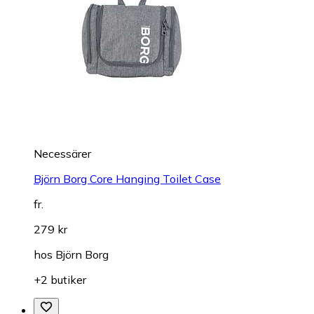
Necessärer
Björn Borg Core Hanging Toilet Case
fr.
279 kr
hos
Björn Borg
+2 butiker