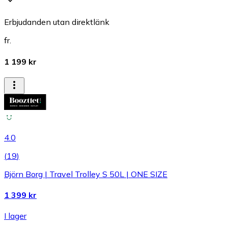
Erbjudanden utan direktlänk
fr.
1 199 kr
4.0
(
19
)
Björn Borg | Travel Trolley S 50L | ONE SIZE
1 399 kr
I lager