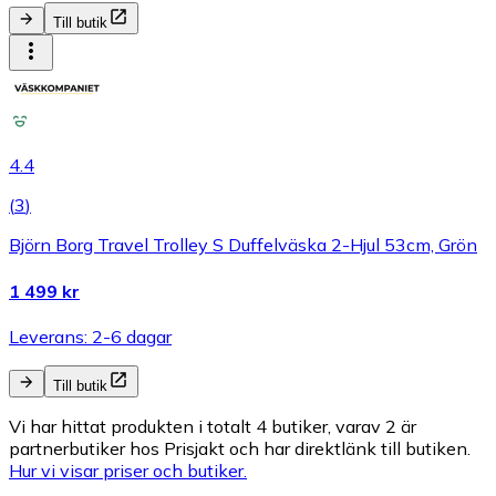
Till butik
4.4
(
3
)
Björn Borg Travel Trolley S Duffelväska 2-Hjul 53cm, Grön
1 499 kr
Leverans: 2-6 dagar
Till butik
Vi har hittat produkten i totalt 4 butiker, varav 2 är
partnerbutiker hos Prisjakt och har direktlänk till butiken.
Hur vi visar priser och butiker.