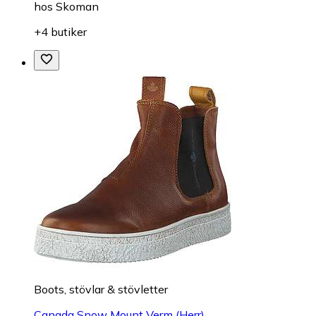
hos
Skoman
+4 butiker
Boots, stövlar & stövletter
Canada Snow Mount Verm (Herr)