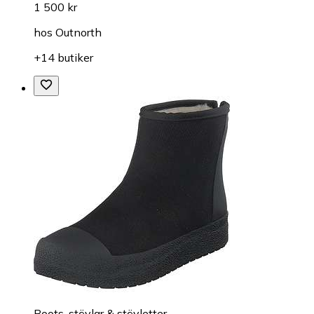
1 500 kr
hos
Outnorth
+14 butiker
Boots, stövlar & stövletter