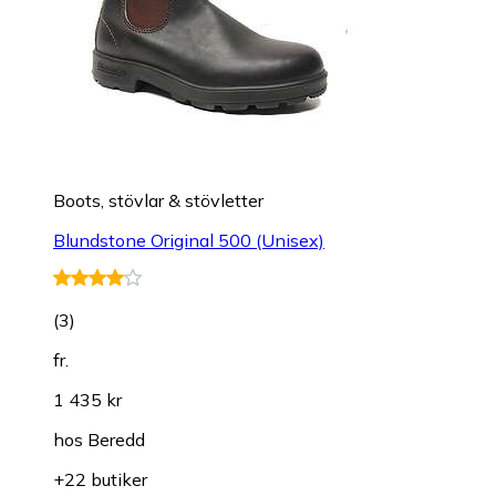
Boots, stövlar & stövletter
Blundstone Original 500 (Unisex)
(
3
)
fr.
1 435 kr
hos
Beredd
+22 butiker