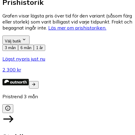
Prishistorik
Grafen visar lägsta pris över tid för den variant (såsom färg
eller storlek) som varit billigast vid varje tidpunkt. Frakt och
begagnat ingår inte.
Läs mer om prishistoriken.
Välj butik
3 mån
6 mån
1 år
Lägst nypris just nu
2 300 kr
Pristrend
3
mån