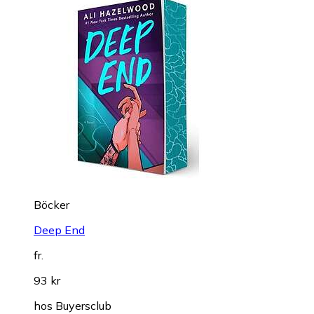
Böcker
Deep End
fr.
93 kr
hos
Buyersclub