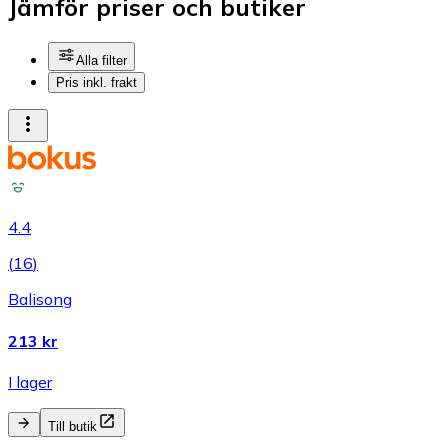
Jämför priser och butiker
Alla filter
Pris inkl. frakt
4.4
(
16
)
Balisong
213 kr
I lager
Till butik