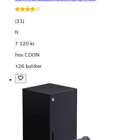
(
11
)
fr.
7 120 kr
hos
CDON
+26 butiker