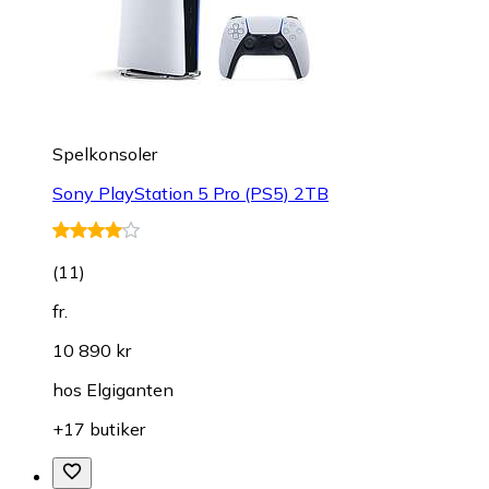
Spelkonsoler
Sony PlayStation 5 Pro (PS5) 2TB
(
11
)
fr.
10 890 kr
hos
Elgiganten
+17 butiker