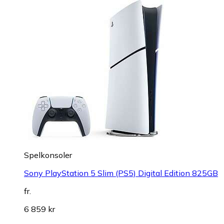
Spelkonsoler
Sony PlayStation 5 Slim (PS5) Digital Edition 825GB
fr.
6 859 kr