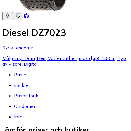
Diesel DZ7023
Skriv omdöme
Målgrupp: Dam, Herr, Vattentäthet (max djup): 100 m, Typ
av visare: Digital
Priser
Insikter
Prishistorik
Omdömen
Info
Jämför priser och butiker