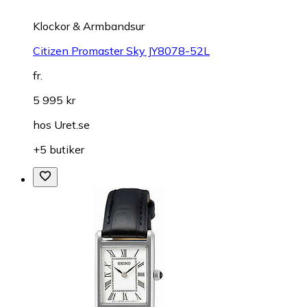
Klockor & Armbandsur
Citizen Promaster Sky JY8078-52L
fr.
5 995 kr
hos
Uret.se
+5 butiker