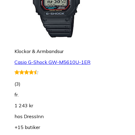
Klockor & Armbandsur
Casio G-Shock GW-M5610U-1ER
(
3
)
fr.
1 243 kr
hos
DressInn
+15 butiker