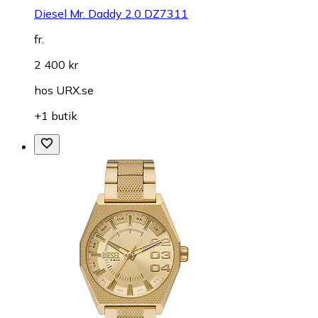
Diesel Mr. Daddy 2.0 DZ7311
fr.
2 400 kr
hos
URX.se
+1 butik