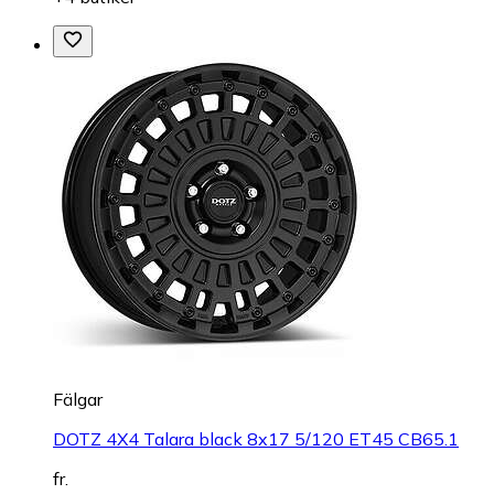
Fälgar
DOTZ 4X4 Talara black 8x17 5/120 ET45 CB65.1
fr.