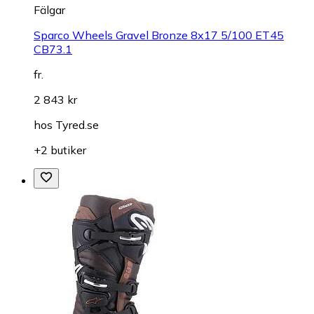
Fälgar
Sparco Wheels Gravel Bronze 8x17 5/100 ET45
CB73.1
fr.
2 843 kr
hos
Tyred.se
+2 butiker