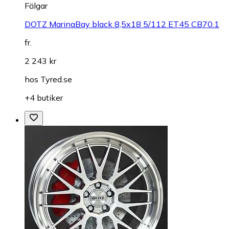
Fälgar
DOTZ MarinaBay black 8,5x18 5/112 ET45 CB70.1
fr.
2 243 kr
hos
Tyred.se
+4 butiker