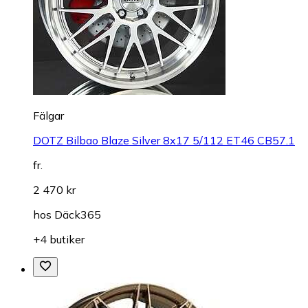
Fälgar
DOTZ Bilbao Blaze Silver 8x17 5/112 ET46 CB57.1
fr.
2 470 kr
hos
Däck365
+4 butiker