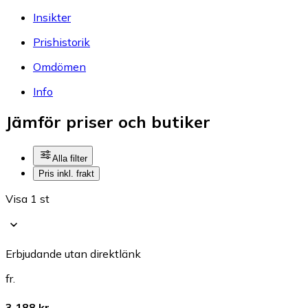
Insikter
Prishistorik
Omdömen
Info
Jämför priser och butiker
Alla filter
Pris inkl. frakt
Visa 1 st
Erbjudande utan direktlänk
fr.
3 188 kr