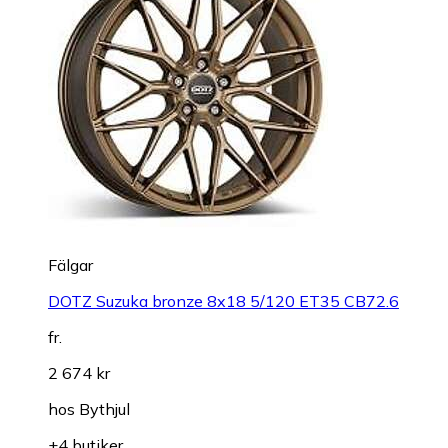
Fälgar
DOTZ Suzuka bronze 8x18 5/120 ET35 CB72.6
fr.
2 674 kr
hos
Bythjul
+4 butiker