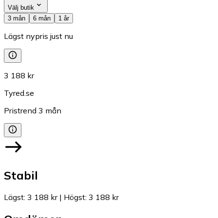
Välj butik
3 mån
6 mån
1 år
Lägst nypris just nu
3 188 kr
Tyred.se
Pristrend
3
mån
Stabil
Lägst
:
3 188 kr
|
Högst
:
3 188 kr