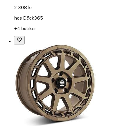
2 308 kr
hos
Däck365
+4 butiker