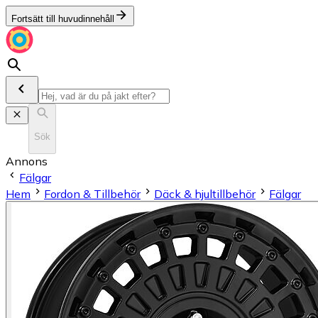
Fortsätt till huvudinnehåll
Sök
Annons
Fälgar
Hem
Fordon & Tillbehör
Däck & hjultillbehör
Fälgar