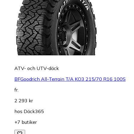
ATV- och UTV-däck
BFGoodrich All-Terrain T/A KO3 215/70 R16 100S
fr.
2 293 kr
hos
Däck365
+7 butiker