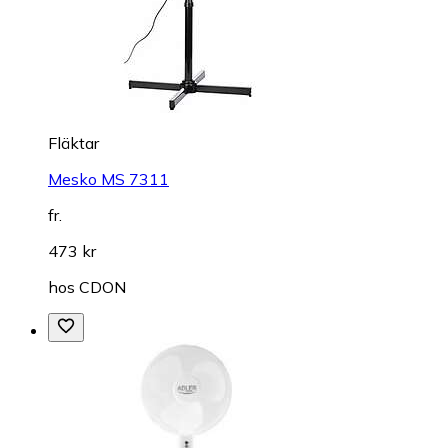
Fläktar
Mesko MS 7311
fr.
473 kr
hos
CDON