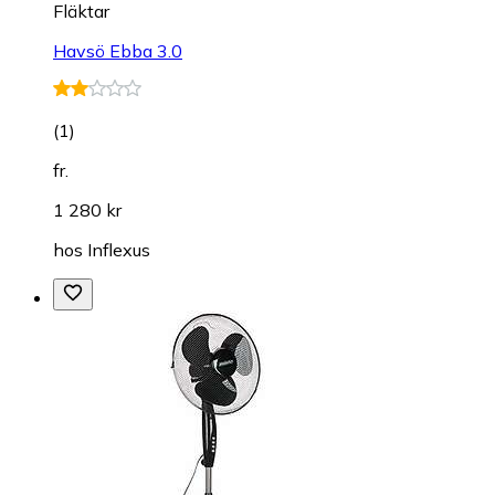
Fläktar
Havsö Ebba 3.0
(
1
)
fr.
1 280 kr
hos
Inflexus