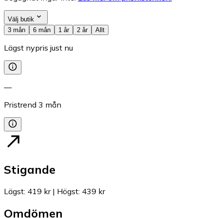
Välj butik
3 mån
6 mån
1 år
2 år
Allt
Lägst nypris just nu
—
Pristrend
3
mån
Stigande
Lägst
:
419 kr
|
Högst
:
439 kr
Omdömen