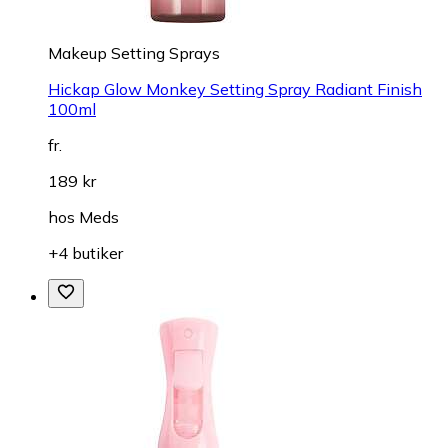
Makeup Setting Sprays
Hickap Glow Monkey Setting Spray Radiant Finish
100ml
fr.
189 kr
hos
Meds
+4 butiker