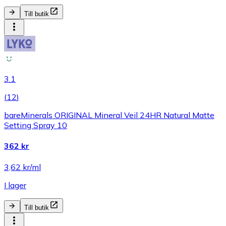
Till butik
3.1
(
12
)
bareMinerals ORIGINAL Mineral Veil 24HR Natural Matte
Setting Spray 10
362 kr
3,62 kr/ml
I lager
Till butik