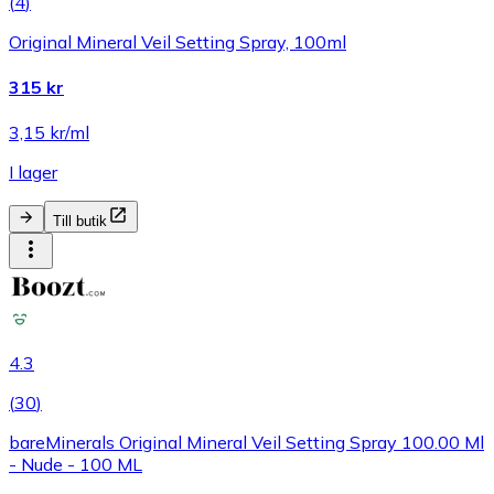
(
4
)
Original Mineral Veil Setting Spray, 100ml
315 kr
3,15 kr/ml
I lager
Till butik
4.3
(
30
)
bareMinerals Original Mineral Veil Setting Spray 100.00 Ml
- Nude - 100 ML