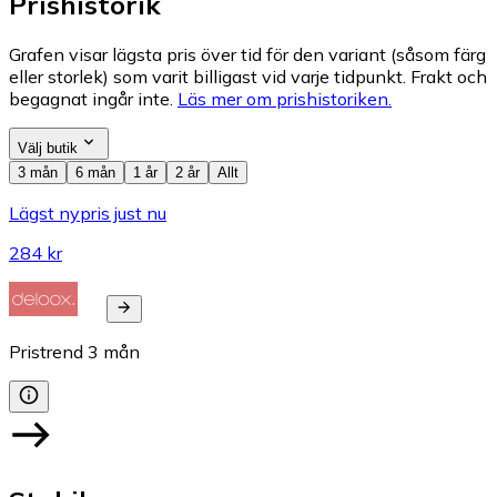
Prishistorik
Grafen visar lägsta pris över tid för den variant (såsom färg
eller storlek) som varit billigast vid varje tidpunkt. Frakt och
begagnat ingår inte.
Läs mer om prishistoriken.
Välj butik
3 mån
6 mån
1 år
2 år
Allt
Lägst nypris just nu
284 kr
Pristrend
3
mån