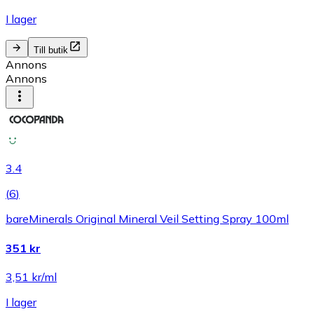
I lager
Till butik
Annons
Annons
3.4
(
6
)
bareMinerals Original Mineral Veil Setting Spray 100ml
351 kr
3,51 kr/ml
I lager