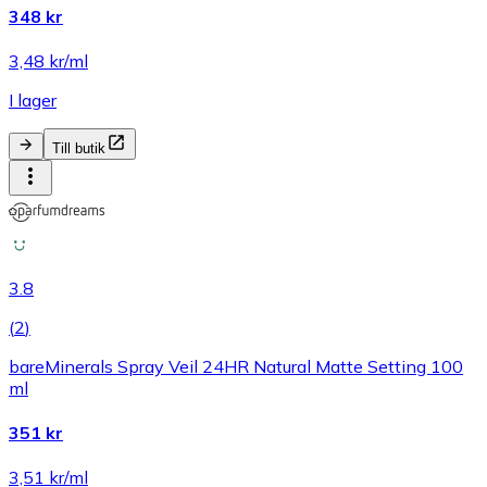
348 kr
3,48 kr/ml
I lager
Till butik
3.8
(
2
)
bareMinerals Spray Veil 24HR Natural Matte Setting 100
ml
351 kr
3,51 kr/ml