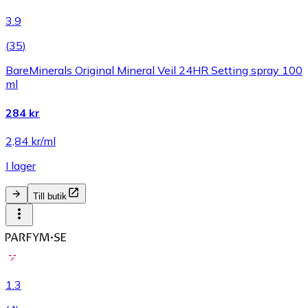
3.9
(
35
)
BareMinerals Original Mineral Veil 24HR Setting spray 100
ml
284 kr
2,84 kr/ml
I lager
Till butik
1.3