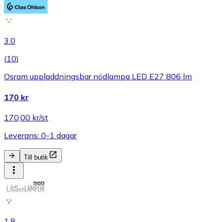
3.0
(
10
)
Osram uppladdningsbar nödlampa LED E27 806 lm
170 kr
170,00 kr/st
Leverans: 0-1 dagar
Till butik
1.8