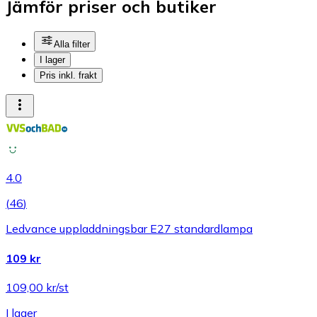
Jämför priser och butiker
Alla filter
I lager
Pris inkl. frakt
4.0
(
46
)
Ledvance uppladdningsbar E27 standardlampa
109 kr
109,00 kr/st
I lager