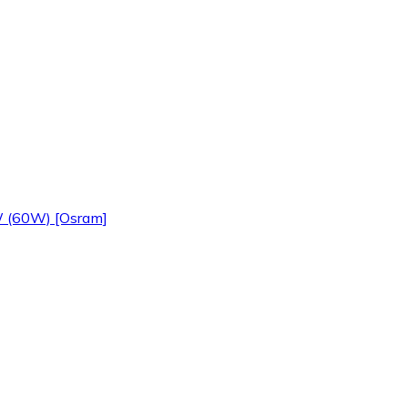
W (60W) [Osram]