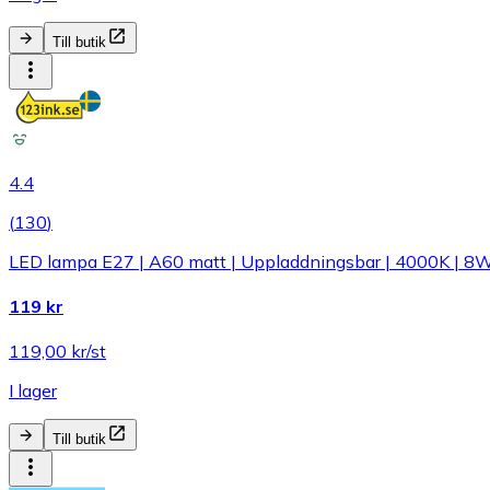
Till butik
4.4
(
130
)
LED lampa E27 | A60 matt | Uppladdningsbar | 4000K | 8
119 kr
119,00 kr/st
I lager
Till butik