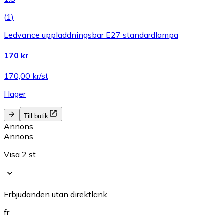
(
1
)
Ledvance uppladdningsbar E27 standardlampa
170 kr
170,00 kr/st
I lager
Till butik
Annons
Annons
Visa 2 st
Erbjudanden utan direktlänk
fr.