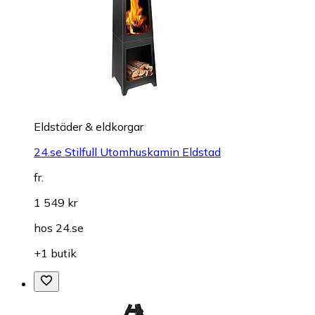
Eldstäder & eldkorgar
24.se Stilfull Utomhuskamin Eldstad
fr.
1 549 kr
hos
24.se
+1 butik