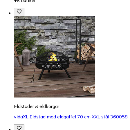
+8 butiker
Eldstäder & eldkorgar
vidaXL Eldstad med eldgaffel 70 cm XXL stål 360058