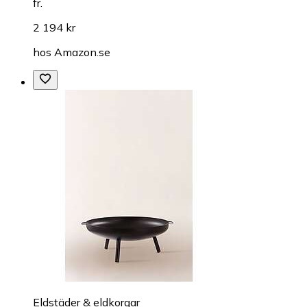
fr.
2 194 kr
hos
Amazon.se
Eldstäder & eldkorgar