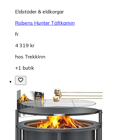
Eldstäder & eldkorgar
Robens Hunter Tältkamin
fr.
4 319 kr
hos
TrekkInn
+1 butik