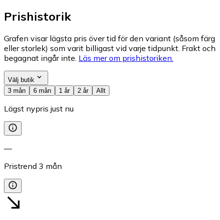
Prishistorik
Grafen visar lägsta pris över tid för den variant (såsom färg
eller storlek) som varit billigast vid varje tidpunkt. Frakt och
begagnat ingår inte.
Läs mer om prishistoriken.
Välj butik
3 mån
6 mån
1 år
2 år
Allt
Lägst nypris just nu
—
Pristrend
3
mån