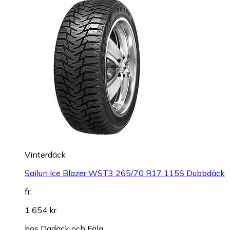
Vinterdäck
Sailun Ice Blazer WST3 265/70 R17 115S Dubbdäck
fr.
1 654 kr
hos
Dgdäck och Fälg