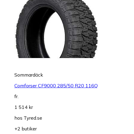
Sommardäck
Comforser CF9000 285/50 R20 116Q
fr.
1 514 kr
hos
Tyred.se
+2 butiker