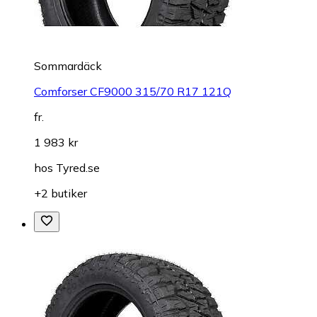
Sommardäck
Comforser CF9000 315/70 R17 121Q
fr.
1 983 kr
hos
Tyred.se
+2 butiker