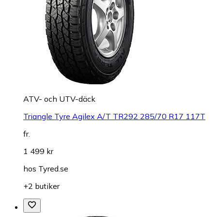
ATV- och UTV-däck
Triangle Tyre Agilex A/T TR292 285/70 R17 117T
fr.
1 499 kr
hos
Tyred.se
+2 butiker