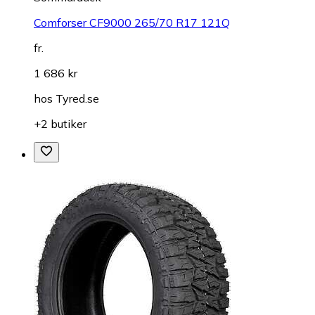
Comforser CF9000 265/70 R17 121Q
fr.
1 686 kr
hos
Tyred.se
+2 butiker