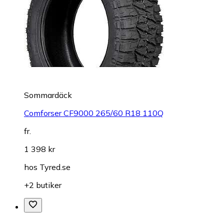
Sommardäck
Comforser CF9000 265/60 R18 110Q
fr.
1 398 kr
hos
Tyred.se
+2 butiker