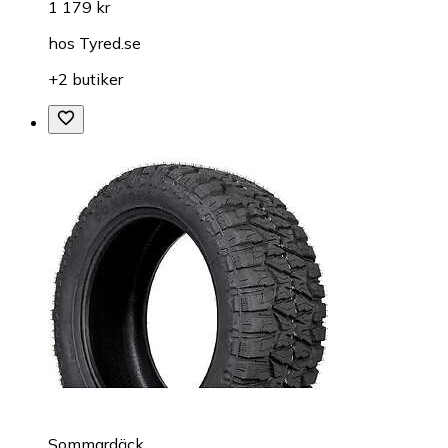
1 179 kr
hos
Tyred.se
+2 butiker
Sommardäck