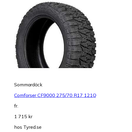
Sommardäck
Comforser CF9000 275/70 R17 121Q
fr.
1 715 kr
hos
Tyred.se