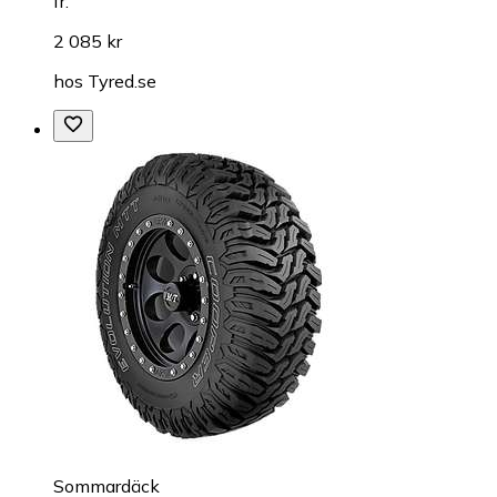
fr.
2 085 kr
hos
Tyred.se
Sommardäck