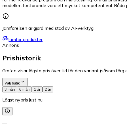
modellen fortfarande vara ett mycket kompetent val. Båda pa
Jämförelsen är gjord med stöd av AI-verktyg.
Jämför produkter
Annons
Prishistorik
Grafen visar lägsta pris över tid för den variant (såsom färg e
Välj butik
3 mån
6 mån
1 år
2 år
Lägst nypris just nu
—