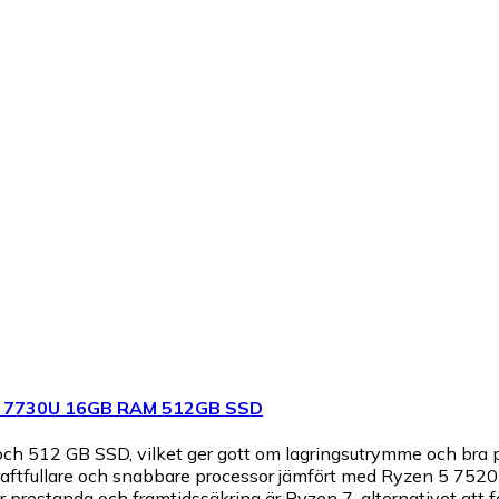
 7 7730U 16GB RAM 512GB SSD
 512 GB SSD, vilket ger gott om lagringsutrymme och bra pre
aftfullare och snabbare processor jämfört med Ryzen 5 7520
ar prestanda och framtidssäkring är Ryzen 7-alternativet att