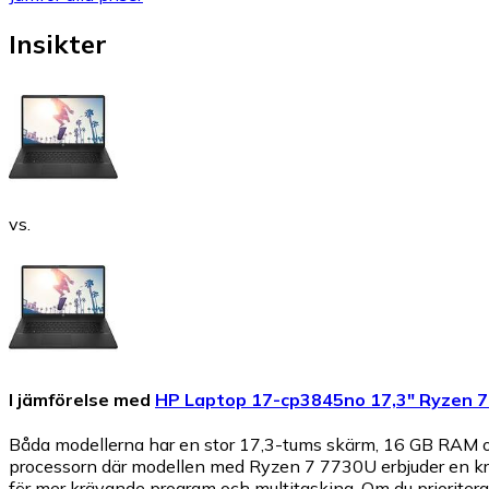
Insikter
vs.
I jämförelse med
HP Laptop 17-cp3845no 17,3" Ryzen
Båda modellerna har en stor 17,3-tums skärm, 16 GB RAM och
processorn där modellen med Ryzen 7 7730U erbjuder en kr
för mer krävande program och multitasking. Om du prioriter