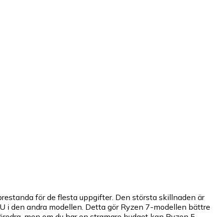
standa för de flesta uppgifter. Den största skillnaden är
U i den andra modellen. Detta gör Ryzen 7-modellen bättre
 föredra, men om du har en stramare budget kan Ryzen 5-