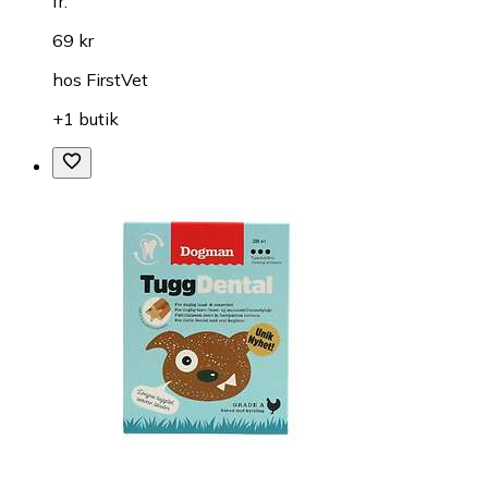
fr.
69 kr
hos
FirstVet
+1 butik