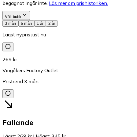
begagnat ingår inte.
Läs mer om prishistoriken.
Välj butik
3 mån
6 mån
1 år
2 år
Lägst nypris just nu
269 kr
Vingåkers Factory Outlet
Pristrend
3
mån
Fallande
Lägst
:
269 kr
|
Högst
:
345 kr