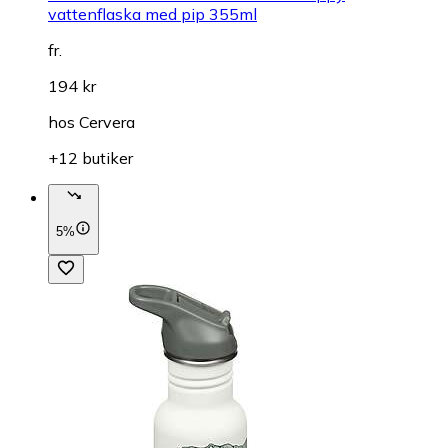
vattenflaska med pip 355ml
fr.
194 kr
hos
Cervera
+12 butiker
5%