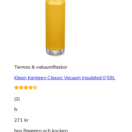
Termos & vakuumflaskor
Klean Kanteen Classic Vacuum Insulated 0,59L
(
2
)
fr.
271 kr
hos
Bagaren och kocken