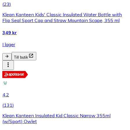
(
23
)
Klean Kanteen Kids' Classic Insulated Water Bottle with
Flip Seal Sport Cap and Straw Mountain Scape, 355 ml
349 kr
I lager
Till butik
4.2
(
131
)
Klean Kanteen Insulated Kid Classic Narrow 355ml
(w/Sport) Owlet