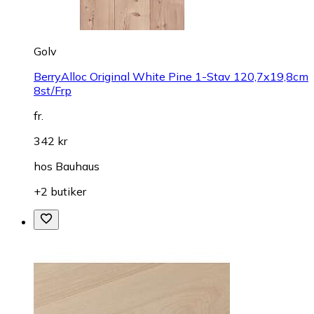
Golv
BerryAlloc Original White Pine 1-Stav 120,7x19,8cm
8st/Frp
fr.
342 kr
hos
Bauhaus
+2 butiker