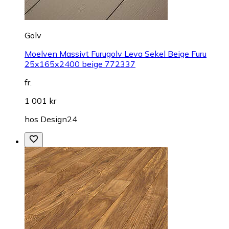
Golv
Moelven Massivt Furugolv Leva Sekel Beige Furu
25x165x2400 beige 772337
fr.
1 001 kr
hos
Design24