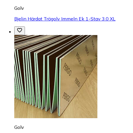
Golv
Bjelin Härdat Trägolv Immeln Ek 1-Stav 3.0 XL
Golv