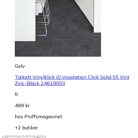
Golv
Tarkett Vinylklick iD inspiration Click Solid 55 Vint
Zinc-Black 24619003
fr.
489 kr
hos
Proffsmagasinet
+2 butiker