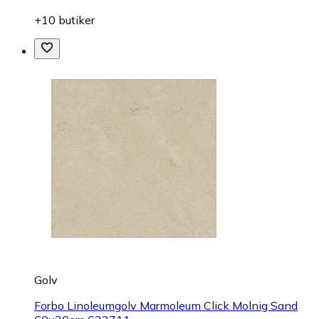
+10 butiker
Golv
Forbo Linoleumgolv Marmoleum Click Molnig Sand