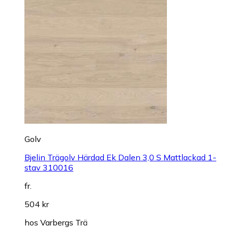
Golv
Bjelin Trägolv Härdad Ek Dalen 3,0 S Mattlackad 1-
stav 310016
fr.
504 kr
hos
Varbergs Trä