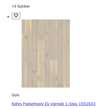
+3 butiker
Golv
Kährs Parkettgolv Ek Värmdö 1-Stav 1551633