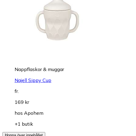
Nappflaskor & muggar
Najell Sippy Cup
fr.
169 kr
hos
Apohem
+1 butik
Hoppa över innehållet