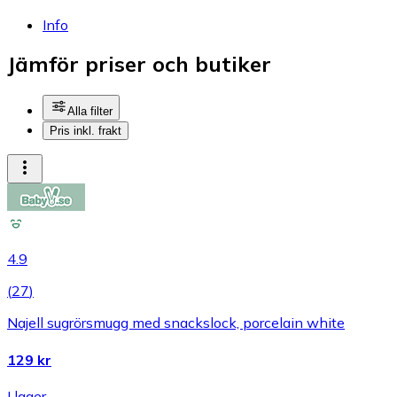
Info
Jämför priser och butiker
Alla filter
Pris inkl. frakt
4.9
(
27
)
Najell sugrörsmugg med snackslock, porcelain white
129 kr
I lager