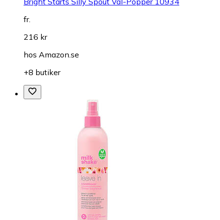
Bright Starts Silly Spout Val-Popper 10934
fr.
216 kr
hos
Amazon.se
+8 butiker