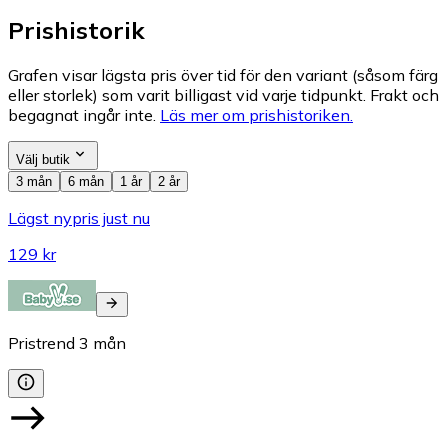
Prishistorik
Grafen visar lägsta pris över tid för den variant (såsom färg
eller storlek) som varit billigast vid varje tidpunkt. Frakt och
begagnat ingår inte.
Läs mer om prishistoriken.
Välj butik
3 mån
6 mån
1 år
2 år
Lägst nypris just nu
129 kr
Pristrend
3
mån