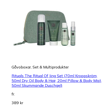
Gåvoboxar, Set & Multiprodukter
Rituals The Ritual Of Jing Set (70ml Kroppskräm,
50ml Dry Oil Body & Hair, 20ml Pillow & Body Mist,
50ml Skummande Duschgel)
fr.
389 kr