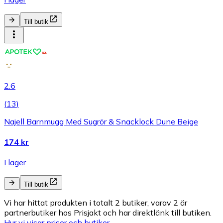
Till butik
2.6
(
13
)
Najell Barnmugg Med Sugrör & Snacklock Dune Beige
174 kr
I lager
Till butik
Vi har hittat produkten i totalt 2 butiker, varav 2 är
partnerbutiker hos Prisjakt och har direktlänk till butiken.
Hur vi visar priser och butiker.