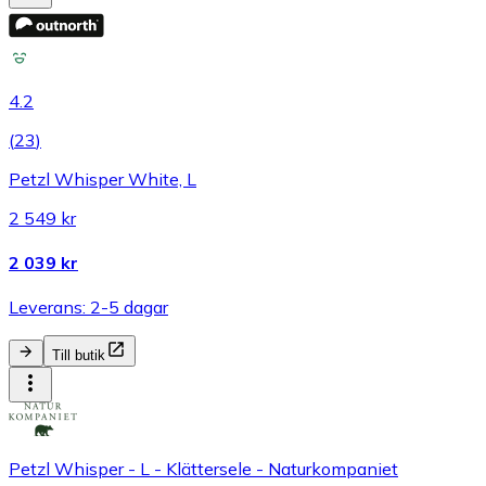
4.2
(
23
)
Petzl Whisper White, L
2 549 kr
2 039 kr
Leverans: 2-5 dagar
Till butik
Petzl Whisper - L - Klättersele - Naturkompaniet