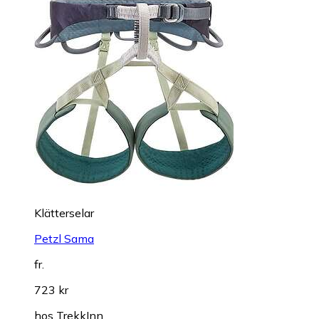
Klätterselar
Petzl Sama
fr.
723 kr
hos
TrekkInn