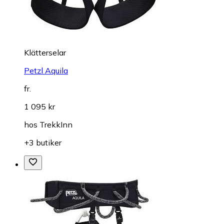
Klätterselar
Petzl Aquila
fr.
1 095 kr
hos
TrekkInn
+3 butiker