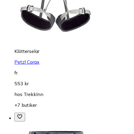
Klätterselar
Petzl Corax
fr.
553 kr
hos
TrekkInn
+7 butiker