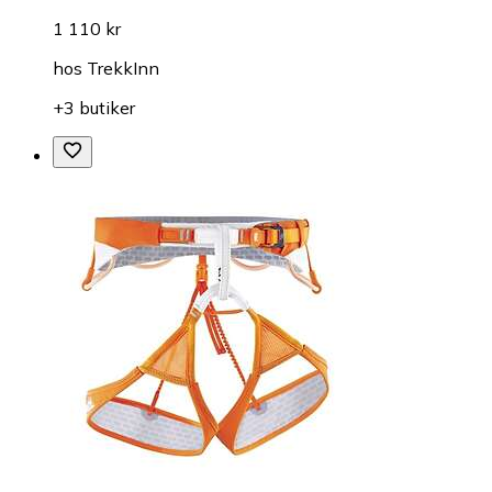
1 110 kr
hos
TrekkInn
+3 butiker