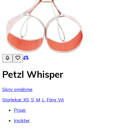
Petzl Whisper
Skriv omdöme
Storlekar: XS, S, M, L, Färg: Vit
Priser
Insikter