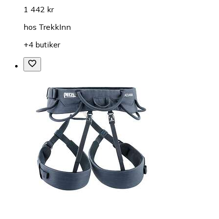
1 442 kr
hos
TrekkInn
+4 butiker