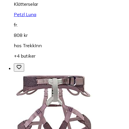
Klätterselar
Petzl Luna
fr.
808 kr
hos
TrekkInn
+4 butiker