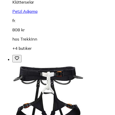
Klätterselar
Petzl Adjama
fr.
808 kr
hos
TrekkInn
+4 butiker