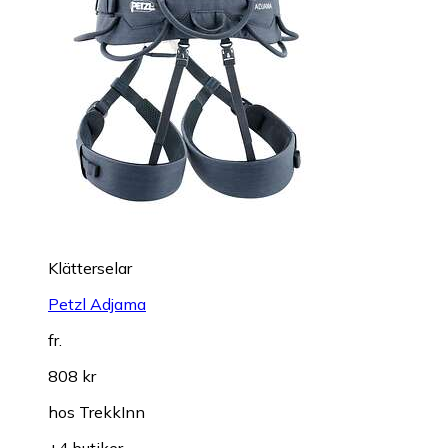
Klätterselar
Petzl Adjama
fr.
808 kr
hos
TrekkInn
+4 butiker