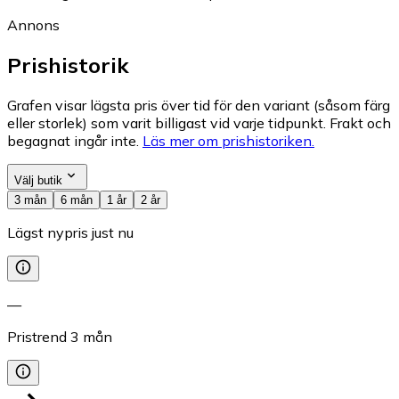
Annons
Prishistorik
Grafen visar lägsta pris över tid för den variant (såsom färg
eller storlek) som varit billigast vid varje tidpunkt. Frakt och
begagnat ingår inte.
Läs mer om prishistoriken.
Välj butik
3 mån
6 mån
1 år
2 år
Lägst nypris just nu
—
Pristrend
3
mån