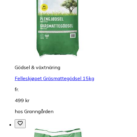
Gödsel & växtnäring
Felleskjøpet Gräsmattegödsel 15kg
fr.
499 kr
hos
Granngården