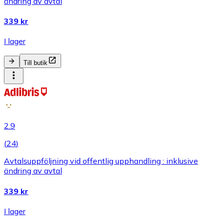
ändring av avtal
339 kr
I lager
Till butik
2.9
(
24
)
Avtalsuppföljning vid offentlig upphandling : inklusive
ändring av avtal
339 kr
I lager