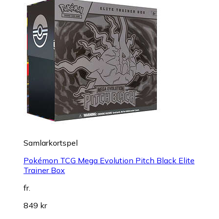
Samlarkortspel
Pokémon TCG Mega Evolution Pitch Black Elite
Trainer Box
fr.
849 kr