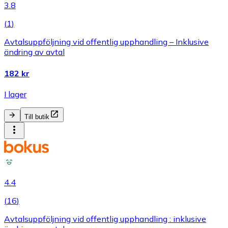
3.8
(
1
)
Avtalsuppföljning vid offentlig upphandling – Inklusive
ändring av avtal
182 kr
I lager
Till butik
4.4
(
16
)
Avtalsuppföljning vid offentlig upphandling : inklusive