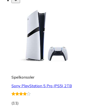
Spelkonsoler
Sony PlayStation 5 Pro (PS5) 2TB
(
11
)