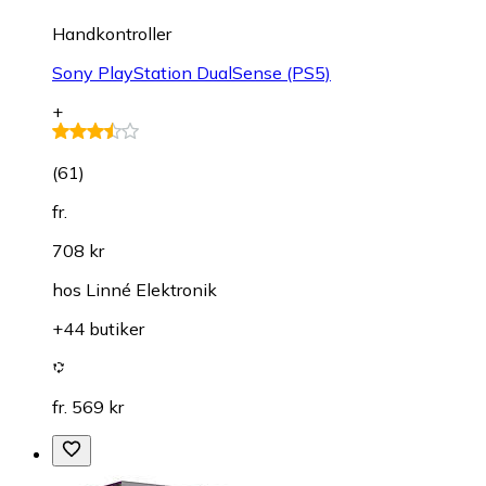
Handkontroller
Sony PlayStation DualSense (PS5)
+
(
61
)
fr.
708 kr
hos
Linné Elektronik
+44 butiker
fr. 569 kr