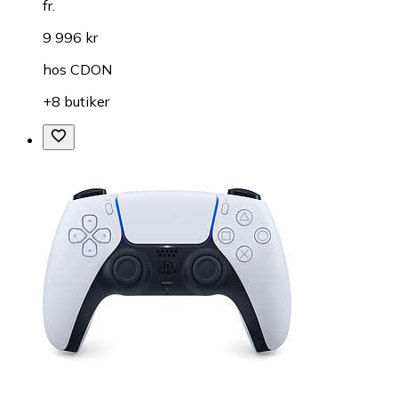
fr.
9 996 kr
hos
CDON
+8 butiker