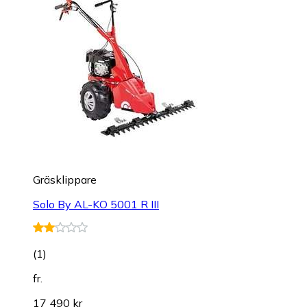
Gräsklippare
Solo By AL-KO 5001 R III
(
1
)
fr.
17 490 kr