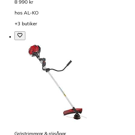
8 990 kr
hos
AL-KO
+3 butiker
Grästrimmrar & röjsågar