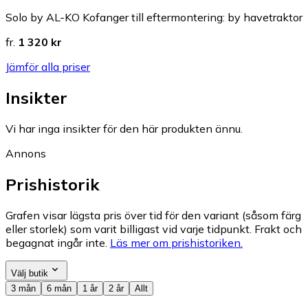
Solo by AL-KO Kofanger till eftermontering: by havetraktor
fr.
1 320 kr
Jämför alla priser
Insikter
Vi har inga insikter för den här produkten ännu.
Annons
Prishistorik
Grafen visar lägsta pris över tid för den variant (såsom färg
eller storlek) som varit billigast vid varje tidpunkt. Frakt och
begagnat ingår inte.
Läs mer om prishistoriken.
Välj butik
3 mån
6 mån
1 år
2 år
Allt