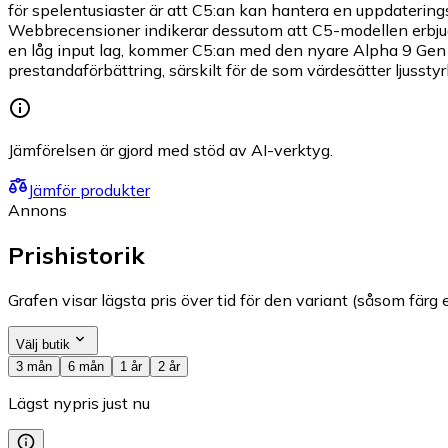
för spelentusiaster är att C5:an kan hantera en uppdaterin
Webbrecensioner indikerar dessutom att C5-modellen erbjud
en låg input lag, kommer C5:an med den nyare Alpha 9 Gen 
prestandaförbättring, särskilt för de som värdesätter ljusst
Jämförelsen är gjord med stöd av AI-verktyg.
Jämför produkter
Annons
Prishistorik
Grafen visar lägsta pris över tid för den variant (såsom färg e
Välj butik
3 mån
6 mån
1 år
2 år
Lägst nypris just nu