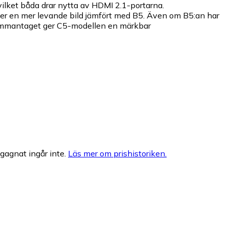
vilket båda drar nytta av HDMI 2.1-portarna.
ger en mer levande bild jämfört med B5. Även om B5:an har
 Sammantaget ger C5-modellen en märkbar
egagnat ingår inte.
Läs mer om prishistoriken.