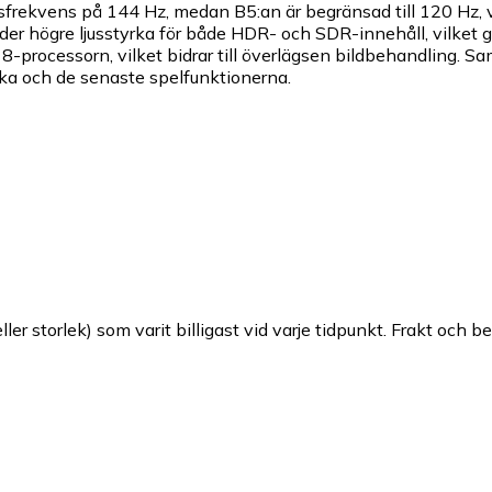
gsfrekvens på 144 Hz, medan B5:an är begränsad till 120 Hz, 
er högre ljusstyrka för både HDR- och SDR-innehåll, vilket 
8-processorn, vilket bidrar till överlägsen bildbehandling.
yrka och de senaste spelfunktionerna.
ller storlek) som varit billigast vid varje tidpunkt. Frakt och b