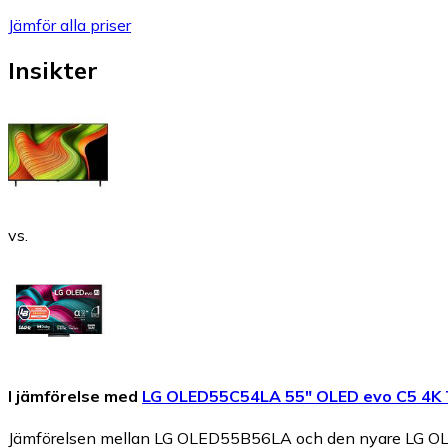
Jämför alla priser
Insikter
vs.
I jämförelse med
LG OLED55C54LA 55" OLED evo C5 4K
Jämförelsen mellan LG OLED55B56LA och den nyare LG OLED