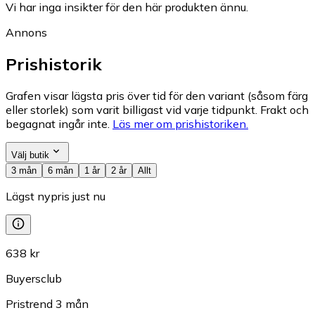
Vi har inga insikter för den här produkten ännu.
Annons
Prishistorik
Grafen visar lägsta pris över tid för den variant (såsom färg
eller storlek) som varit billigast vid varje tidpunkt. Frakt och
begagnat ingår inte.
Läs mer om prishistoriken.
Välj butik
3 mån
6 mån
1 år
2 år
Allt
Lägst nypris just nu
638 kr
Buyersclub
Pristrend
3
mån