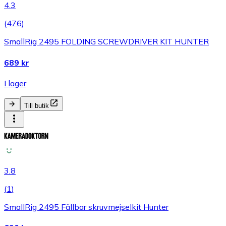
4.3
(
476
)
SmallRig 2495 FOLDING SCREWDRIVER KIT HUNTER
689 kr
I lager
Till butik
3.8
(
1
)
SmallRig 2495 Fällbar skruvmejselkit Hunter