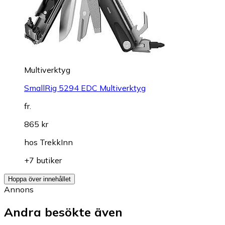
Multiverktyg
SmallRig 5294 EDC Multiverktyg
fr.
865 kr
hos
TrekkInn
+7 butiker
Hoppa över innehållet
Annons
Andra besökte även