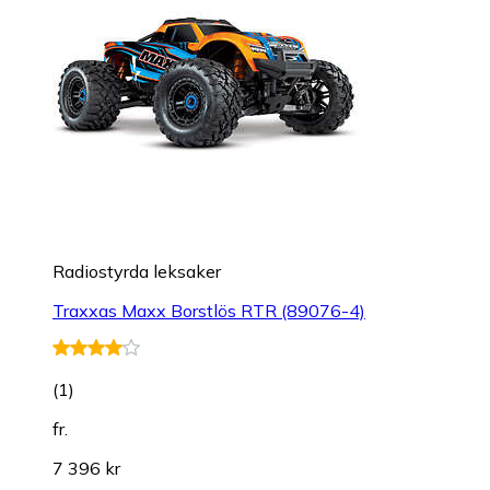
Radiostyrda leksaker
Traxxas Maxx Borstlös RTR (89076-4)
(
1
)
fr.
7 396 kr