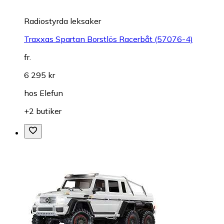
Radiostyrda leksaker
Traxxas Spartan Borstlös Racerbåt (57076-4)
fr.
6 295 kr
hos
Elefun
+2 butiker