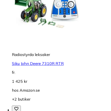
Radiostyrda leksaker
Siku John Deere 7310R RTR
fr.
1 425 kr
hos
Amazon.se
+2 butiker