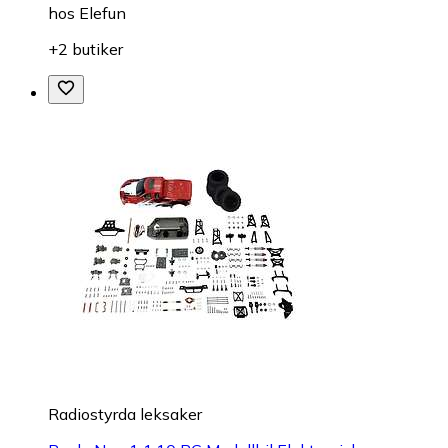
hos
Elefun
+2 butiker
Radiostyrda leksaker