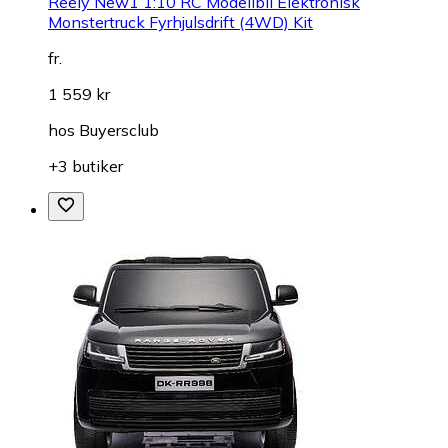
Reely New1 1:10 RC Modellbil Elektronisk
Monstertruck Fyrhjulsdrift (4WD) Kit
fr.
1 559 kr
hos
Buyersclub
+3 butiker