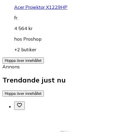
Acer Projektor X1229HP
fr.
4 564 kr
hos
Proshop
+2 butiker
Hoppa över innehållet
Annons
Trendande just nu
Hoppa över innehållet