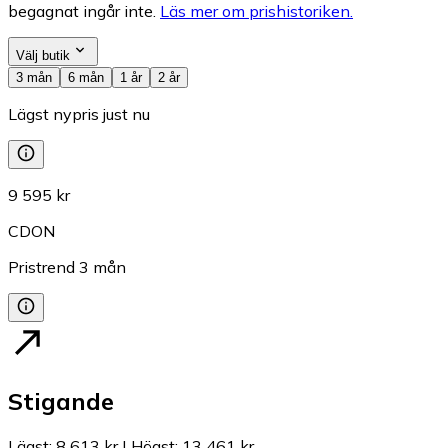
begagnat ingår inte.
Läs mer om prishistoriken.
Välj butik
3 mån
6 mån
1 år
2 år
Lägst nypris just nu
9 595 kr
CDON
Pristrend
3
mån
Stigande
Lägst
:
8 613 kr
|
Högst
:
13 461 kr