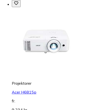
Projektorer
Acer H6815p
fr.
9 234 kr