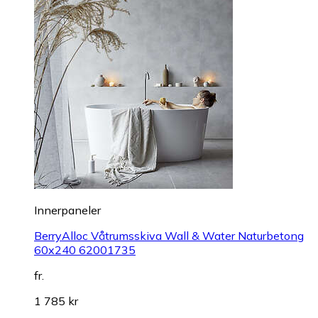
Innerpaneler
BerryAlloc Våtrumsskiva Wall & Water Naturbetong
60x240 62001735
fr.
1 785 kr