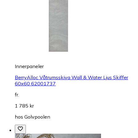
Innerpaneler
BerryAlloc Våtrumsskiva Wall & Water Ljus Skiffer
60x60 62001737
fr.
1 785 kr
hos
Golvpoolen