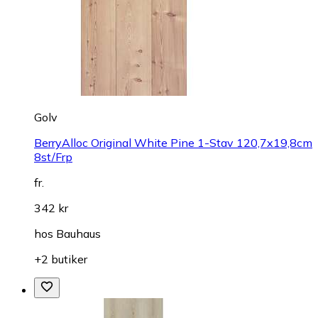
Golv
BerryAlloc Original White Pine 1-Stav 120,7x19,8cm
8st/Frp
fr.
342 kr
hos
Bauhaus
+2 butiker