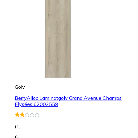
Golv
BerryAlloc Laminatgolv Grand Avenue Champs
Elysées 62002559
(
1
)
fr.