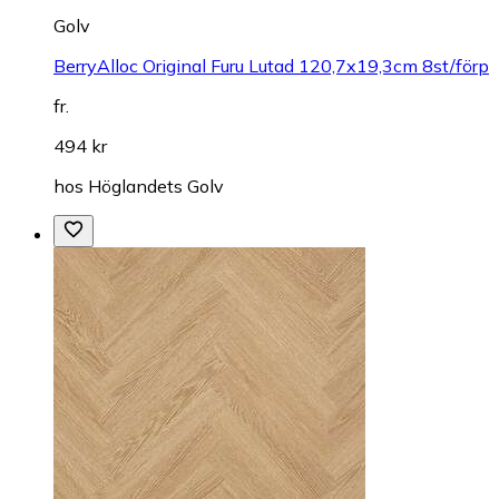
Golv
BerryAlloc Original Furu Lutad 120,7x19,3cm 8st/förp
fr.
494 kr
hos
Höglandets Golv