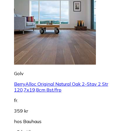
Golv
BerryAlloc Original Natural Oak 2-Stav 2 Str
120,7x19,8cm 8st/frp
fr.
359 kr
hos
Bauhaus