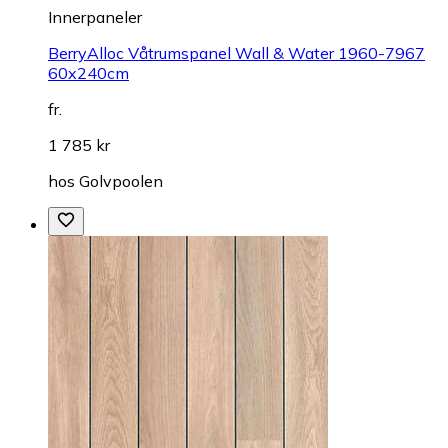
Innerpaneler
BerryAlloc Våtrumspanel Wall & Water 1960-7967
60x240cm
fr.
1 785 kr
hos
Golvpoolen