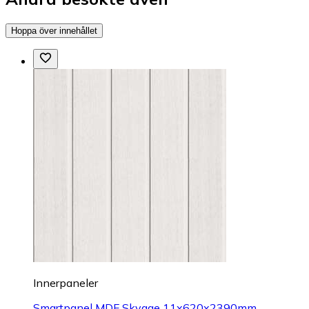
Hoppa över innehållet
Innerpaneler
Smartpanel MDF Skygge 11x620x2390mm