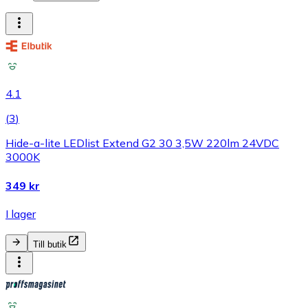
4.1
(
3
)
Hide-a-lite LEDlist Extend G2 30 3,5W 220lm 24VDC
3000K
349 kr
I lager
Till butik