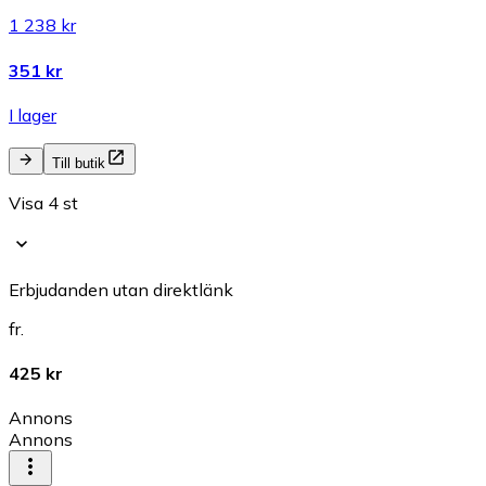
1 238 kr
351 kr
I lager
Till butik
Visa 4 st
Erbjudanden utan direktlänk
fr.
425 kr
Annons
Annons