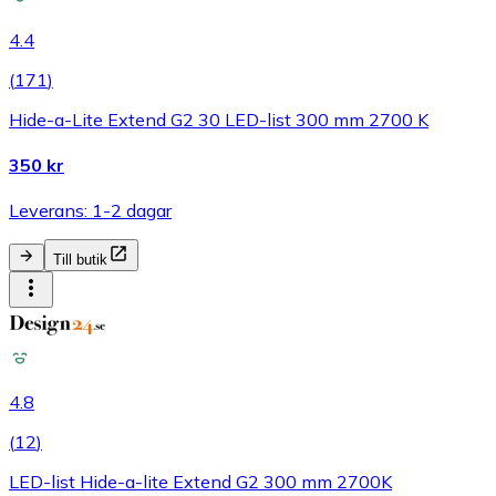
4.4
(
171
)
Hide-a-Lite Extend G2 30 LED-list 300 mm 2700 K
350 kr
Leverans: 1-2 dagar
Till butik
4.8
(
12
)
LED-list Hide-a-lite Extend G2 300 mm 2700K