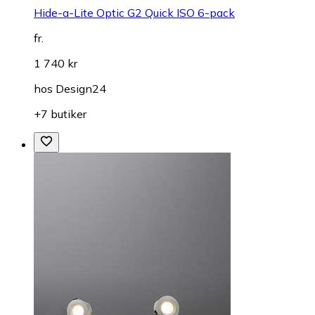
Hide-a-Lite Optic G2 Quick ISO 6-pack
fr.
1 740 kr
hos
Design24
+7 butiker