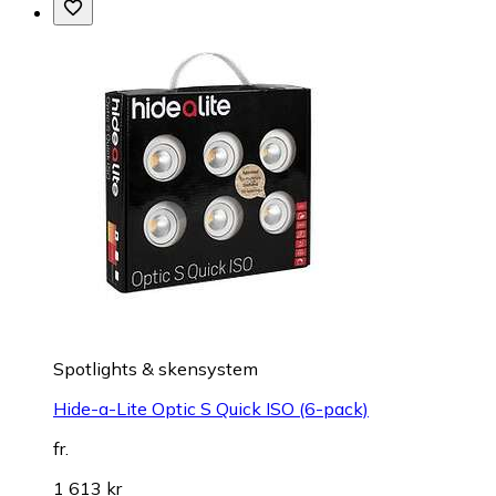
Spotlights & skensystem
Hide-a-Lite Optic S Quick ISO (6-pack)
fr.
1 613 kr