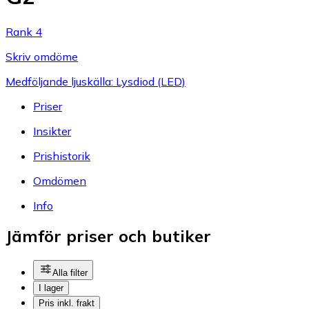
Rank 4
Skriv omdöme
Medföljande ljuskälla: Lysdiod (LED)
Priser
Insikter
Prishistorik
Omdömen
Info
Jämför priser och butiker
Alla filter
I lager
Pris inkl. frakt