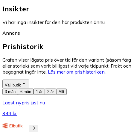
Insikter
Vi har inga insikter för den här produkten ännu.
Annons
Prishistorik
Grafen visar lägsta pris över tid för den variant (såsom färg
eller storlek) som varit billigast vid varje tidpunkt. Frakt och
begagnat ingår inte.
Läs mer om prishistoriken.
Välj butik
3 mån
6 mån
1 år
2 år
Allt
Lägst nypris just nu
349 kr