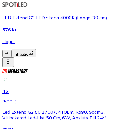
LED Extend G2 LED skena 4000K (Längd: 30 cm)
576 kr
I lager
Till butik
4.3
(
500+
)
Led Extend G2 50 2700K, 410Lm, Ra90, Sdcm3,
Vitlackerad Led-List 50 Cm, 6W, Ansluts Till 24V