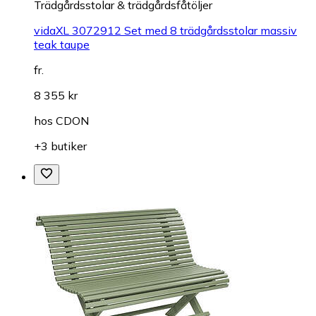
Trädgårdsstolar & trädgårdsfåtöljer
vidaXL 3072912 Set med 8 trädgårdsstolar massiv
teak taupe
fr.
8 355 kr
hos
CDON
+3 butiker