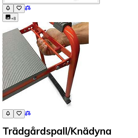
+
8
Trädgårdspall/Knädyna