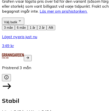
Grafen visar lägsta pris över tid för den variant (såsom färg
eller storlek) som varit billigast vid varje tidpunkt. Frakt och
begagnat ingår inte.
Läs mer om prishistoriken.
Välj butik
3 mån
6 mån
1 år
2 år
Allt
Lägst nypris just nu
349 kr
Pristrend
3
mån
Stabil