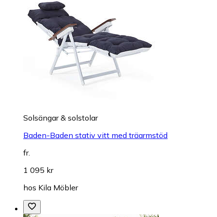
Solsängar & solstolar
Baden-Baden stativ vitt med träarmstöd
fr.
1 095 kr
hos
Kila Möbler