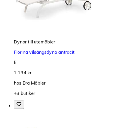
Dynor till utemöbler
Florina vilsängsdyna antracit
fr.
1 134 kr
hos
Bra Möbler
+3 butiker