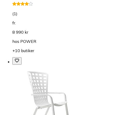
(
1
)
fr.
8 990 kr
hos
POWER
+10 butiker