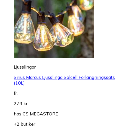
Ljusslingor
Sirius Marcus Ljusslinga Solcell Förlängningssats
(10L)
fr.
279 kr
hos
CS MEGASTORE
+2 butiker