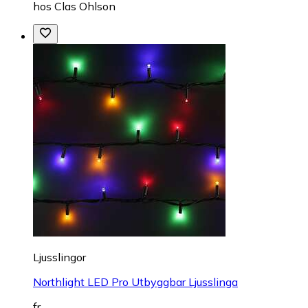
hos
Clas Ohlson
Ljusslingor
Northlight LED Pro Utbyggbar Ljusslinga
fr.