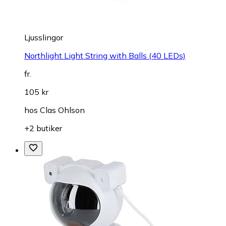
Ljusslingor
Northlight Light String with Balls (40 LEDs)
fr.
105 kr
hos
Clas Ohlson
+2 butiker