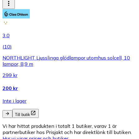
3.0
(
10
)
NORTHLIGHT Ljusslinga glödlampor utomhus solcell, 10
lampor, 8,9 m
299 kr
200 kr
Inte i lager
Till butik
Vi har hittat produkten i totalt 1 butiker, varav 1 är
partnerbutiker hos Prisjakt och har direktlänk till butiken.
Hur vi visar priser och butiker.