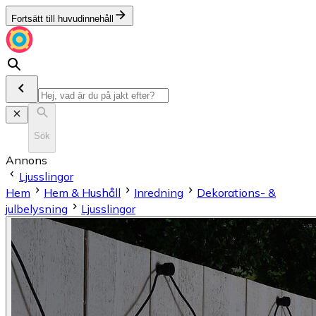
Fortsätt till huvudinnehåll
Sök
Annons
Ljusslingor
Hem
Hem & Hushåll
Inredning
Dekorations- &
julbelysning
Ljusslingor