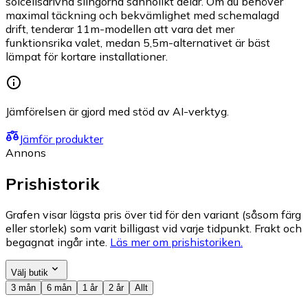
solcellsdrivna slingorna sannolikt delar. Om du behöver
maximal täckning och bekvämlighet med schemalagd
drift, tenderar 11m-modellen att vara det mer
funktionsrika valet, medan 5,5m-alternativet är bäst
lämpat för kortare installationer.
Jämförelsen är gjord med stöd av AI-verktyg.
Jämför produkter
Annons
Prishistorik
Grafen visar lägsta pris över tid för den variant (såsom färg
eller storlek) som varit billigast vid varje tidpunkt. Frakt och
begagnat ingår inte.
Läs mer om prishistoriken.
Välj butik
3 mån
6 mån
1 år
2 år
Allt