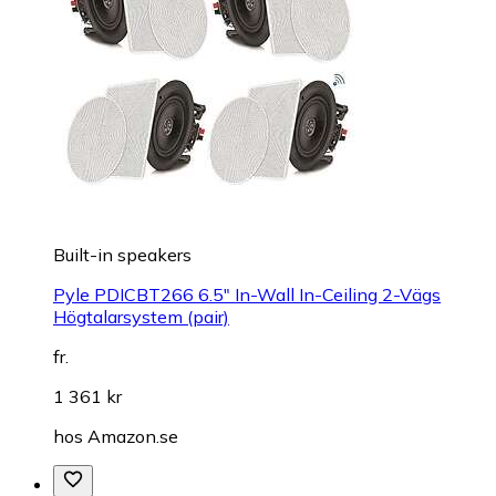
Built-in speakers
Pyle PDICBT266 6.5" In-Wall In-Ceiling 2-Vägs
Högtalarsystem (pair)
fr.
1 361 kr
hos
Amazon.se