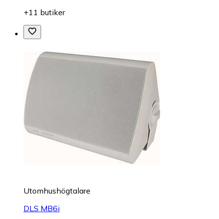
+11 butiker
Utomhushögtalare
DLS MB6i