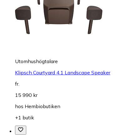
Utomhushögtalare
Klipsch Courtyard 4.1 Landscape Speaker
fr.
15 990 kr
hos
Hembiobutiken
+1 butik