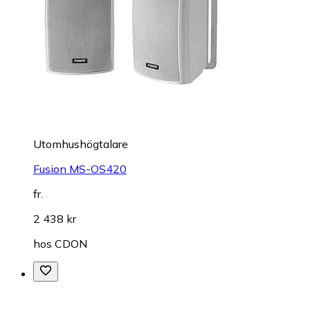
Utomhushögtalare
Fusion MS-OS420
fr.
2 438 kr
hos
CDON