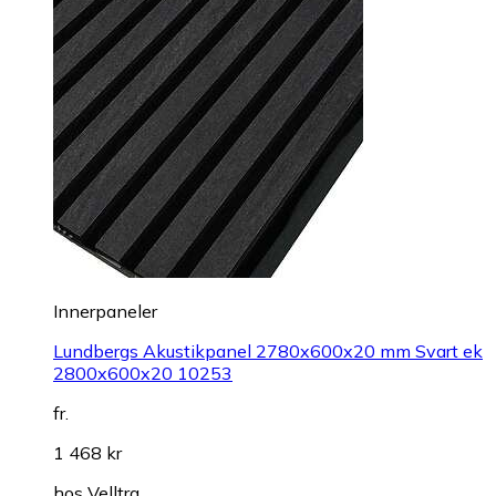
Innerpaneler
Lundbergs Akustikpanel 2780x600x20 mm Svart ek
2800x600x20 10253
fr.
1 468 kr
hos
Velltra