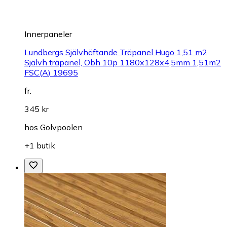
Innerpaneler
Lundbergs Självhäftande Träpanel Hugo 1,51 m2
Självh träpanel, Obh 10p 1180x128x4,5mm 1,51m2
FSC(A) 19695
fr.
345 kr
hos
Golvpoolen
+1 butik