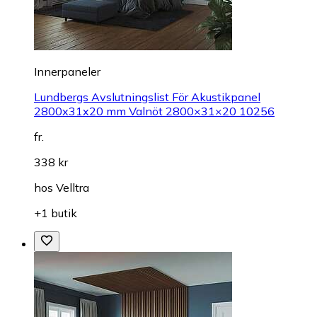
Innerpaneler
Lundbergs Avslutningslist För Akustikpanel
2800x31x20 mm Valnöt 2800×31×20 10256
fr.
338 kr
hos
Velltra
+1 butik