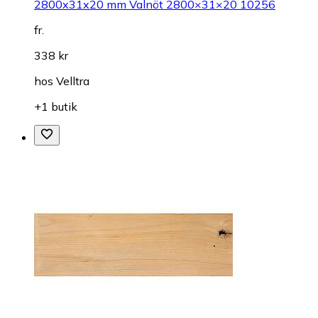
2800x31x20 mm Valnöt 2800×31×20 10256
fr.
338 kr
hos
Velltra
+1 butik