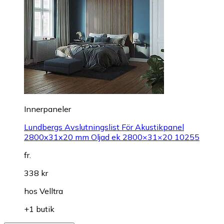
Innerpaneler
Lundbergs Avslutningslist För Akustikpanel
2800x31x20 mm Oljad ek 2800×31×20 10255
fr.
338 kr
hos
Velltra
+1 butik