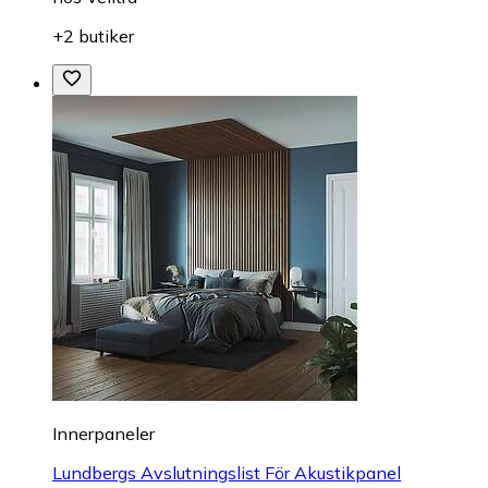
+2 butiker
Innerpaneler
Lundbergs Avslutningslist För Akustikpanel