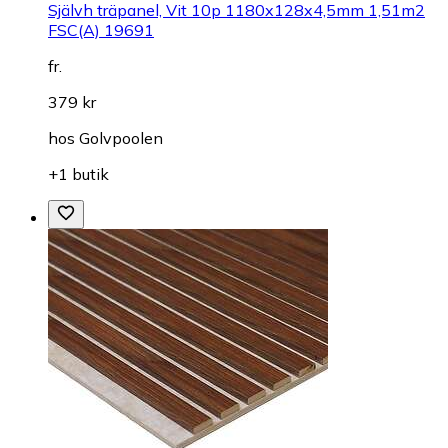
Självh träpanel, Vit 10p 1180x128x4,5mm 1,51m2
FSC(A) 19691
fr.
379 kr
hos
Golvpoolen
+1 butik