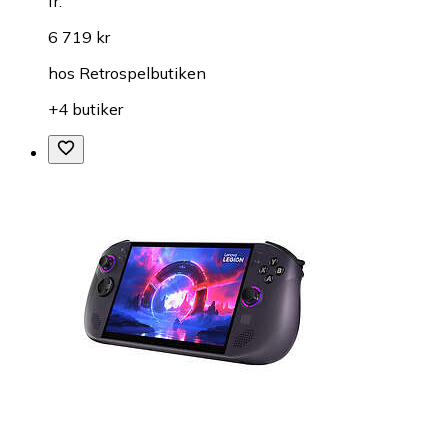
fr.
6 719 kr
hos
Retrospelbutiken
+4 butiker