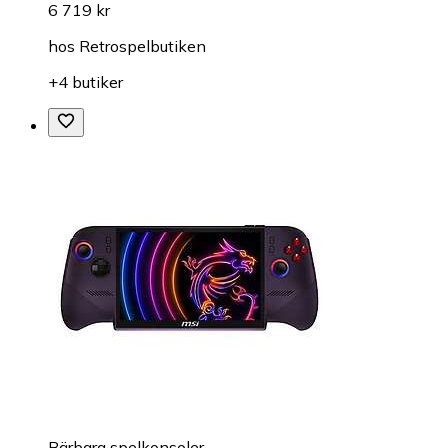
6 719 kr
hos
Retrospelbutiken
+4 butiker
Bärbara spelkonsoler