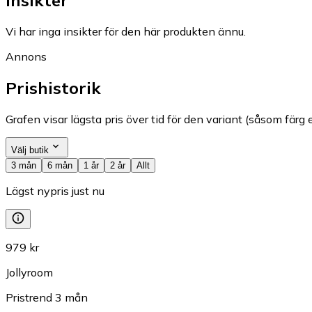
Vi har inga insikter för den här produkten ännu.
Annons
Prishistorik
Grafen visar lägsta pris över tid för den variant (såsom färg e
Välj butik
3 mån
6 mån
1 år
2 år
Allt
Lägst nypris just nu
979 kr
Jollyroom
Pristrend
3
mån