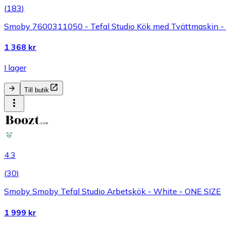
(
183
)
Smoby 7600311050 - Tefal Studio Kök med Tvättmaskin - S
1 368 kr
I lager
Till butik
4.3
(
30
)
Smoby Smoby Tefal Studio Arbetskök - White - ONE SIZE
1 999 kr