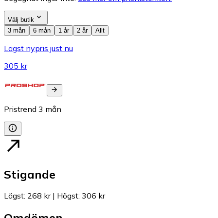
Välj butik
3 mån
6 mån
1 år
2 år
Allt
Lägst nypris just nu
305 kr
Pristrend
3
mån
Stigande
Lägst
:
268 kr
|
Högst
:
306 kr
Omdömen