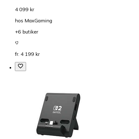
4 099 kr
hos
MaxGaming
+6 butiker
fr. 4 199 kr