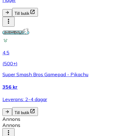
Till butik
4.5
(
500+
)
Super Smash Bros Gamepad - Pikachu
356 kr
Leverans: 2-4 dagar
Till butik
Annons
Annons