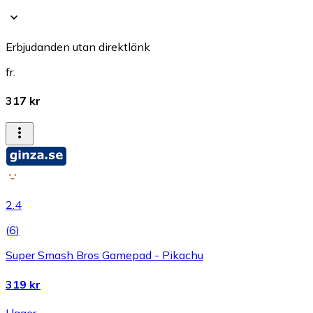
Erbjudanden utan direktlänk
fr.
317 kr
2.4
(
6
)
Super Smash Bros Gamepad - Pikachu
319 kr
I lager