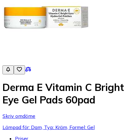
Derma E Vitamin C Bright
Eye Gel Pads 60pad
Skriv omdöme
Lämpad för: Dam, Typ: Kräm, Formel: Gel
Priser