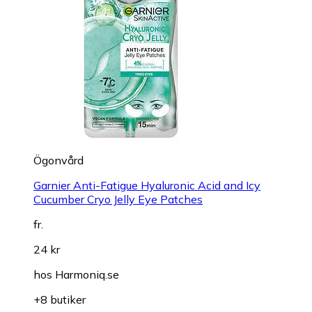
Ögonvård
Garnier Anti-Fatigue Hyaluronic Acid and Icy
Cucumber Cryo Jelly Eye Patches
fr.
24 kr
hos
Harmoniq.se
+8 butiker