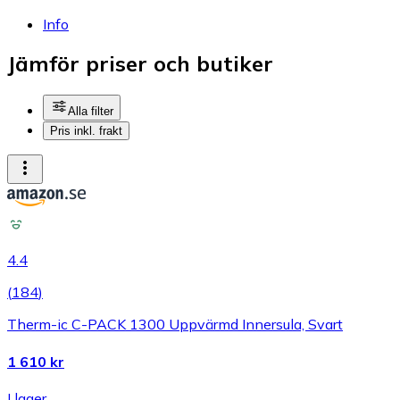
Info
Jämför priser och butiker
Alla filter
Pris inkl. frakt
4.4
(
184
)
Therm-ic C-PACK 1300 Uppvärmd Innersula, Svart
1 610 kr
I lager