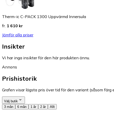
Therm-ic C-PACK 1300 Uppvärmd Innersula
fr.
1 610 kr
Jämför alla priser
Insikter
Vi har inga insikter för den här produkten ännu.
Annons
Prishistorik
Grafen visar lägsta pris över tid för den variant (såsom färg e
Välj butik
3 mån
6 mån
1 år
2 år
Allt