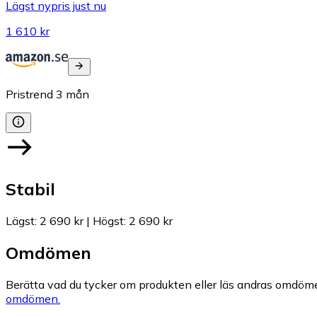
Lägst nypris just nu
1 610 kr
Pristrend
3
mån
Stabil
Lägst
:
2 690 kr
|
Högst
:
2 690 kr
Omdömen
Berätta vad du tycker om produkten eller läs andras omdöme
omdömen.