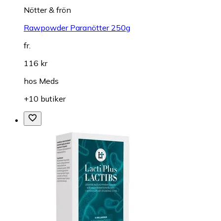
Nötter & frön
Rawpowder Paranötter 250g
fr.
116 kr
hos
Meds
+10 butiker