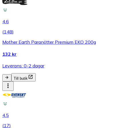
4.6
(
148
)
Mother Earth Paranötter Premium EKO 200g
132 kr
Leverans: 0-2 dagar
Till butik
4.5
(
17
)