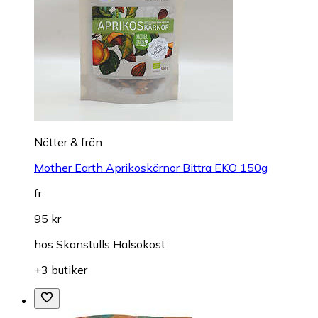
Nötter & frön
Mother Earth Aprikoskärnor Bittra EKO 150g
fr.
95 kr
hos
Skanstulls Hälsokost
+3 butiker