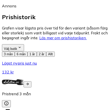
Annons
Prishistorik
Grafen visar lägsta pris över tid för den variant (såsom färg
eller storlek) som varit billigast vid varje tidpunkt. Frakt och
begagnat ingår inte.
Läs mer om prishistoriken.
Välj butik
3 mån
6 mån
1 år
2 år
Allt
Lägst nypris just nu
132 kr
Pristrend
3
mån