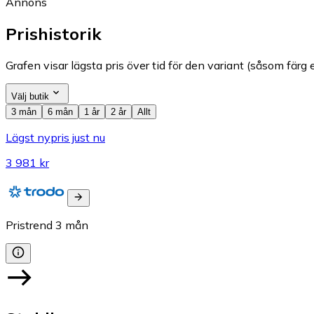
Annons
Prishistorik
Grafen visar lägsta pris över tid för den variant (såsom färg e
Välj butik
3 mån
6 mån
1 år
2 år
Allt
Lägst nypris just nu
3 981 kr
Pristrend
3
mån