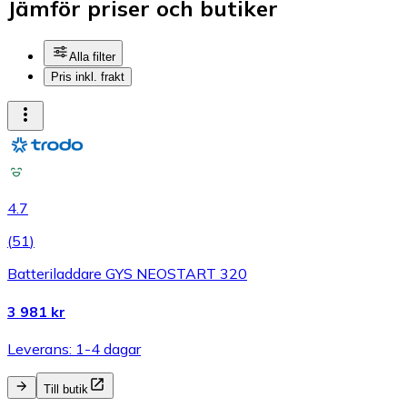
Jämför priser och butiker
Alla filter
Pris inkl. frakt
4.7
(
51
)
Batteriladdare GYS NEOSTART 320
3 981 kr
Leverans: 1-4 dagar
Till butik