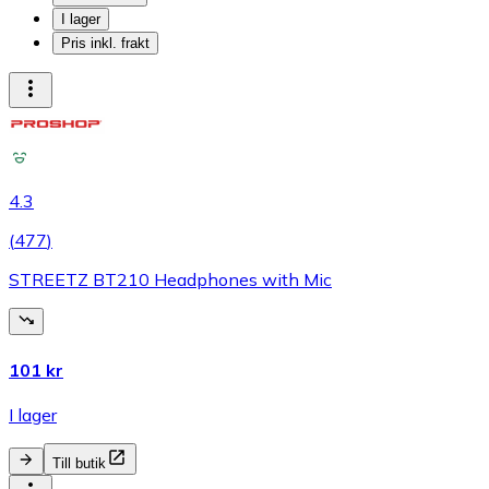
I lager
Pris inkl. frakt
4.3
(
477
)
STREETZ BT210 Headphones with Mic
101 kr
I lager
Till butik