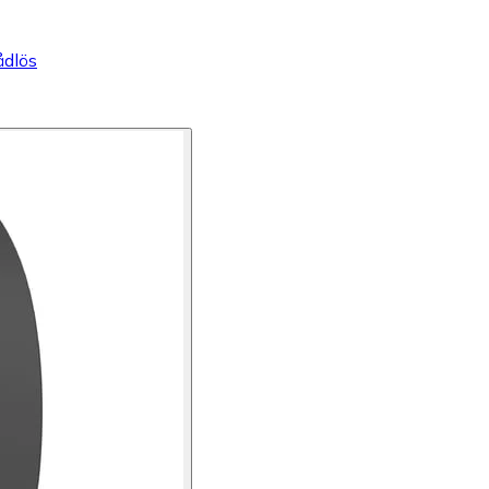
ådlös