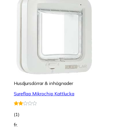
Husdjursdörrar & inhägnader
Sureflap Mikrochip Kattlucka
(
1
)
fr.