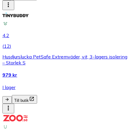
4.2
(
12
)
Husdjurslucka PetSafe Extremväder, vit, 3-lagers isolering
– Storlek S
979 kr
I lager
Till butik