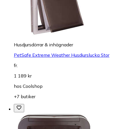
Husdjursdörrar & inhägnader
PetSafe Extreme Weather Husdjurslucka Stor
fr.
1 189 kr
hos
Coolshop
+7 butiker