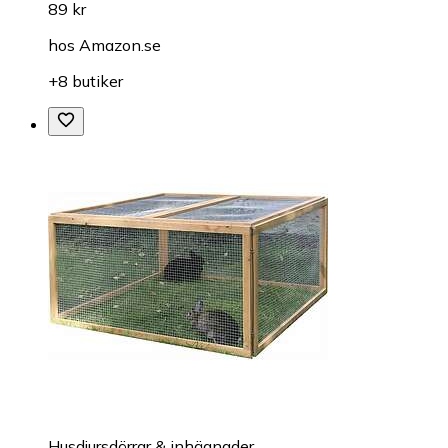
89 kr
hos
Amazon.se
+8 butiker
Husdjursdörrar & inhägnader