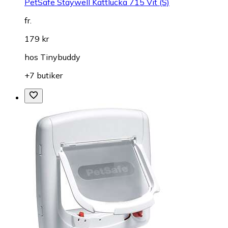
PetSafe Staywell Kattlucka 715 Vit (S)
fr.
179 kr
hos
Tinybuddy
+7 butiker