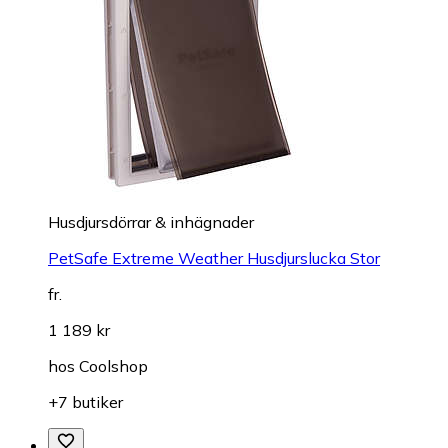
Husdjursdörrar & inhägnader
PetSafe Extreme Weather Husdjurslucka Stor
fr.
1 189 kr
hos
Coolshop
+7 butiker