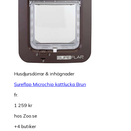
Husdjursdörrar & inhägnader
Sureflap Microchip kattlucka Brun
fr.
1 259 kr
hos
Zoo.se
+4 butiker