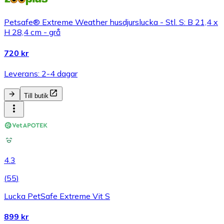
Petsafe® Extreme Weather husdjurslucka - Stl. S: B 21,4 x
H 28,4 cm - grå
720 kr
Leverans: 2-4 dagar
Till butik
4.3
(
55
)
Lucka PetSafe Extreme Vit S
899 kr