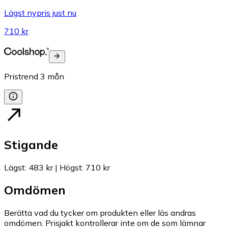
Lägst nypris just nu
710 kr
Pristrend
3
mån
Stigande
Lägst
:
483 kr
|
Högst
:
710 kr
Omdömen
Berätta vad du tycker om produkten eller läs andras
omdömen. Prisjakt kontrollerar inte om de som lämnar