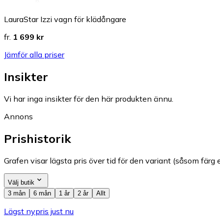
LauraStar Izzi vagn för klädångare
fr.
1 699 kr
Jämför alla priser
Insikter
Vi har inga insikter för den här produkten ännu.
Annons
Prishistorik
Grafen visar lägsta pris över tid för den variant (såsom färg e
Välj butik
3 mån
6 mån
1 år
2 år
Allt
Lägst nypris just nu