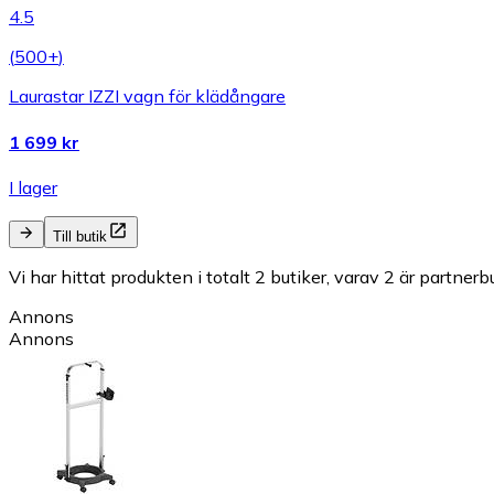
4.5
(
500+
)
Laurastar IZZI vagn för klädångare
1 699 kr
I lager
Till butik
Vi har hittat produkten i totalt 2 butiker, varav 2 är partnerbu
Annons
Annons