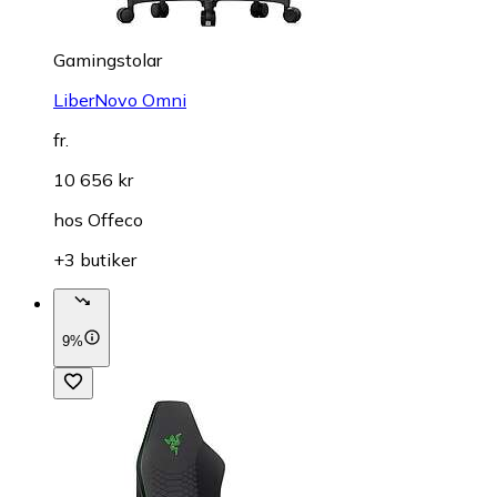
Gamingstolar
LiberNovo Omni
fr.
10 656 kr
hos
Offeco
+3 butiker
9%