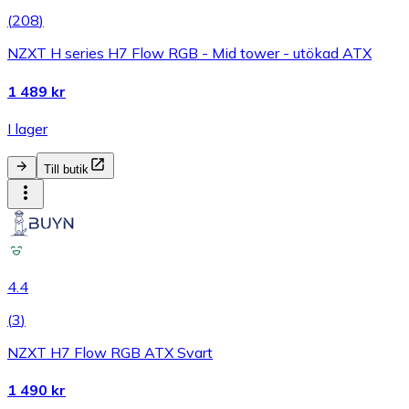
(
208
)
NZXT H series H7 Flow RGB - Mid tower - utökad ATX
1 489 kr
I lager
Till butik
4.4
(
3
)
NZXT H7 Flow RGB ATX Svart
1 490 kr