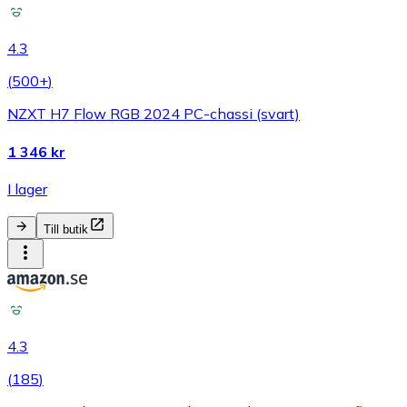
4.3
(
500+
)
NZXT H7 Flow RGB 2024 PC-chassi (svart)
1 346 kr
I lager
Till butik
4.3
(
185
)