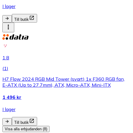
I lager
Till butik
1.8
(
1
)
H7 Flow 2024 RGB Mid Tower (svart) 1x F360 RGB fan,
E-ATX (Up to 27.7mm), ATX, Micro-ATX, Mini-ITX
1 496 kr
I lager
Till butik
Visa alla erbjudanden (8)