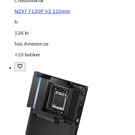
Chassifläktar
NZXT F120P V2 120mm
fr.
126 kr
hos
Amazon.se
+10 butiker