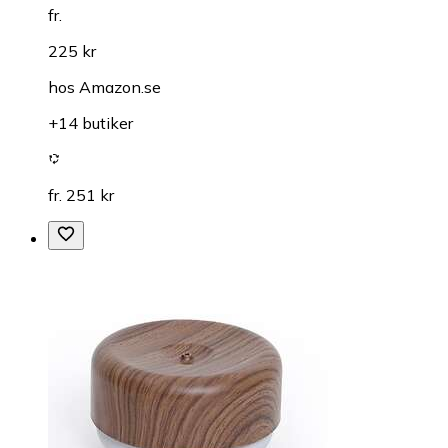
fr.
225 kr
hos
Amazon.se
+14 butiker
fr. 251 kr