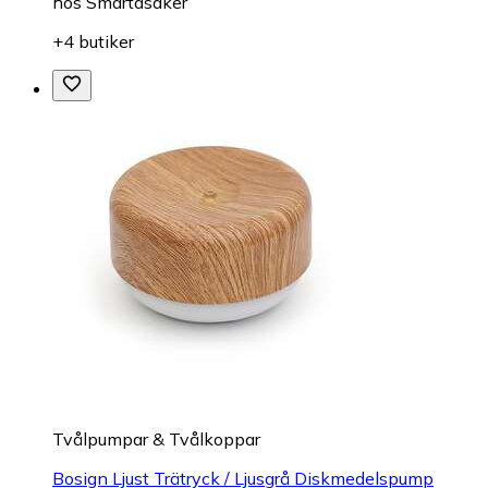
hos
Smartasaker
+4 butiker
Tvålpumpar & Tvålkoppar
Bosign Ljust Trätryck / Ljusgrå Diskmedelspump