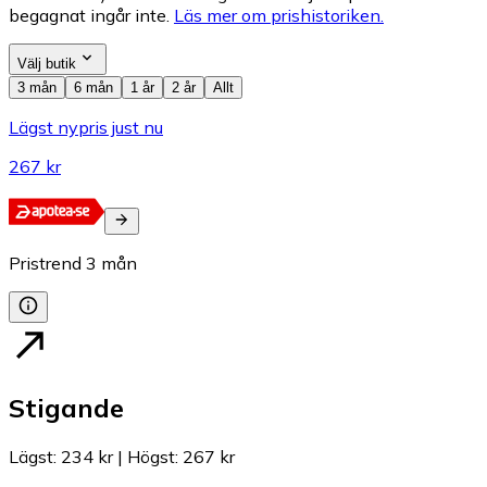
begagnat ingår inte.
Läs mer om prishistoriken.
Välj butik
3 mån
6 mån
1 år
2 år
Allt
Lägst nypris just nu
267 kr
Pristrend
3
mån
Stigande
Lägst
:
234 kr
|
Högst
:
267 kr