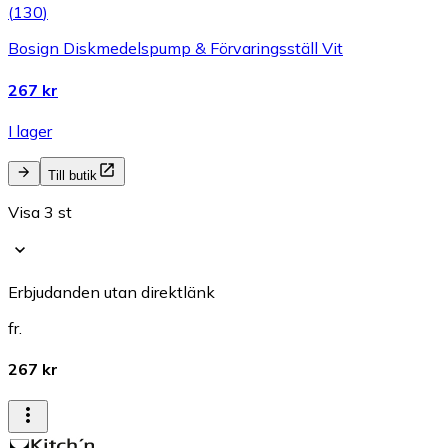
(
130
)
Bosign Diskmedelspump & Förvaringsställ Vit
267 kr
I lager
Till butik
Visa 3 st
Erbjudanden utan direktlänk
fr.
267 kr