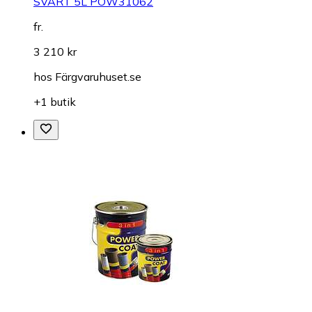
SVART 5L POW31062
fr.
3 210 kr
hos
Färgvaruhuset.se
+1 butik