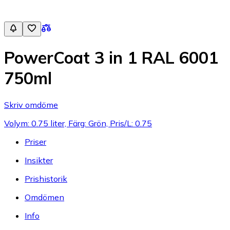
PowerCoat 3 in 1 RAL 6001
750ml
Skriv omdöme
Volym: 0.75 liter, Färg: Grön, Pris/L: 0.75
Priser
Insikter
Prishistorik
Omdömen
Info