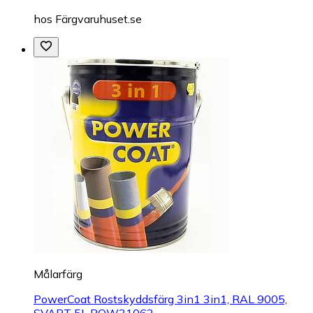
hos
Färgvaruhuset.se
Målarfärg
PowerCoat Rostskyddsfärg 3in1 3in1, RAL 9005,
SVART 5L POW31062