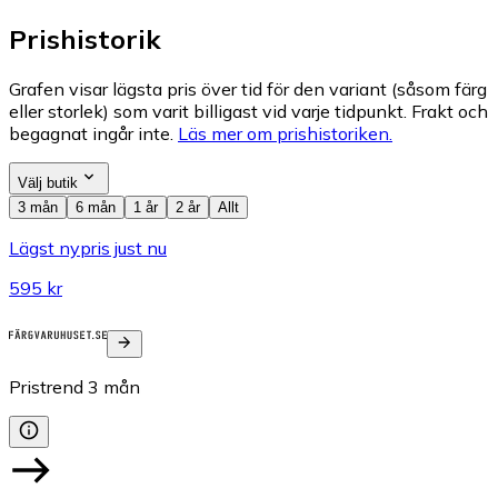
Prishistorik
Grafen visar lägsta pris över tid för den variant (såsom färg
eller storlek) som varit billigast vid varje tidpunkt. Frakt och
begagnat ingår inte.
Läs mer om prishistoriken.
Välj butik
3 mån
6 mån
1 år
2 år
Allt
Lägst nypris just nu
595 kr
Pristrend
3
mån