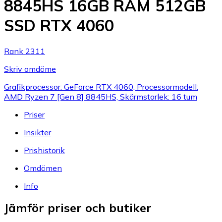
8845HS 16GB RAM 512GB
SSD RTX 4060
Rank 2311
Skriv omdöme
Grafikprocessor: GeForce RTX 4060, Processormodell:
AMD Ryzen 7 [Gen 8] 8845HS, Skärmstorlek: 16 tum
Priser
Insikter
Prishistorik
Omdömen
Info
Jämför priser och butiker