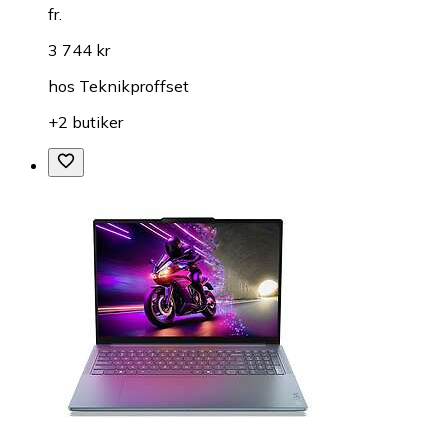
fr.
3 744 kr
hos
Teknikproffset
+2 butiker