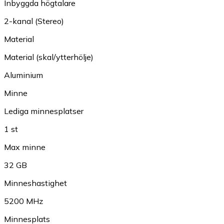
Inbyggda högtalare
2-kanal (Stereo)
Material
Material (skal/ytterhölje)
Aluminium
Minne
Lediga minnesplatser
1 st
Max minne
32 GB
Minneshastighet
5200 MHz
Minnesplats