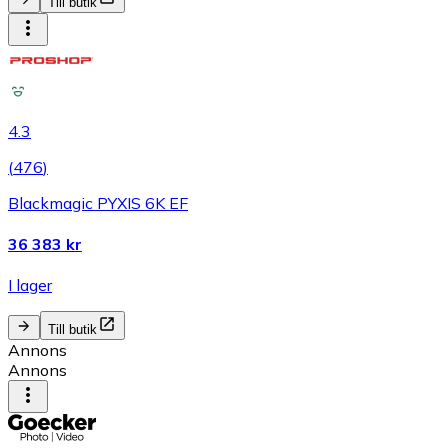
Till butik
4.3
(
476
)
Blackmagic PYXIS 6K EF
36 383 kr
I lager
Till butik
Annons
Annons