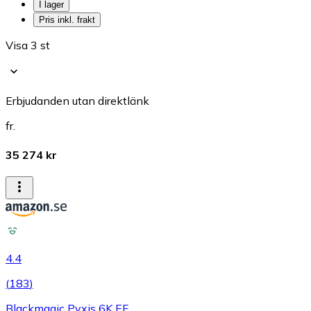
I lager
Pris inkl. frakt
Visa 3 st
Erbjudanden utan direktlänk
fr.
35 274 kr
4.4
(
183
)
Blackmagic Pyxis 6K EF