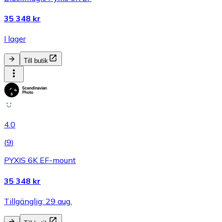
35 348 kr
I lager
Till butik
4.0
(
9
)
PYXIS 6K EF-mount
35 348 kr
Tillgänglig: 29 aug.