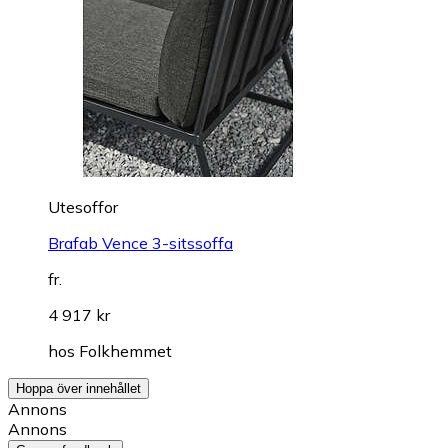
Utesoffor
Brafab Vence 3-sitssoffa
fr.
4 917 kr
hos
Folkhemmet
Hoppa över innehållet
Annons
Annons