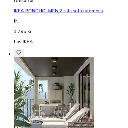
Utesoffor
IKEA BONDHOLMEN 2-sits soffa utomhus
fr.
1 795 kr
hos
IKEA