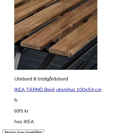
Utebord & trädgårdsbord
IKEA TÄRNÖ Bord, utomhus 100x54 cm
fr.
695 kr
hos
IKEA
Hoppa över innehållet