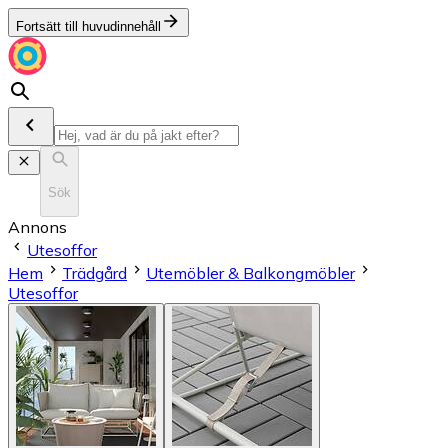
Fortsätt till huvudinnehåll
Sök
Annons
Utesoffor
Hem
Trädgård
Utemöbler & Balkongmöbler
Utesoffor