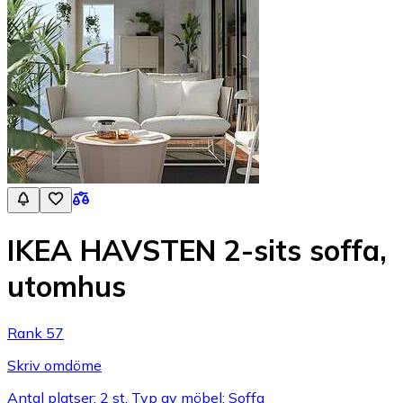
IKEA HAVSTEN 2-sits soffa,
utomhus
Rank 57
Skriv omdöme
Antal platser: 2 st, Typ av möbel: Soffa