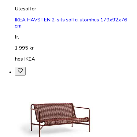
Utesoffor
IKEA HAVSTEN 2-sits soffa, utomhus 179x92x76
cm
fr.
1 995 kr
hos
IKEA