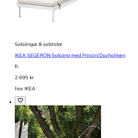
Solsängar & solstolar
IKEA SEGERÖN Solsäng med Frösön/Duvholmen
fr.
2 695 kr
hos
IKEA