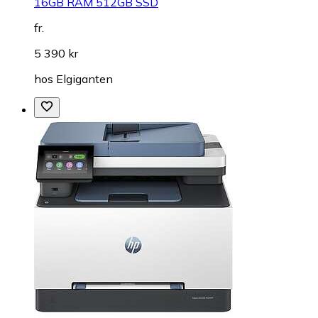
16GB RAM 512GB SSD
fr.
5 390 kr
hos
Elgiganten