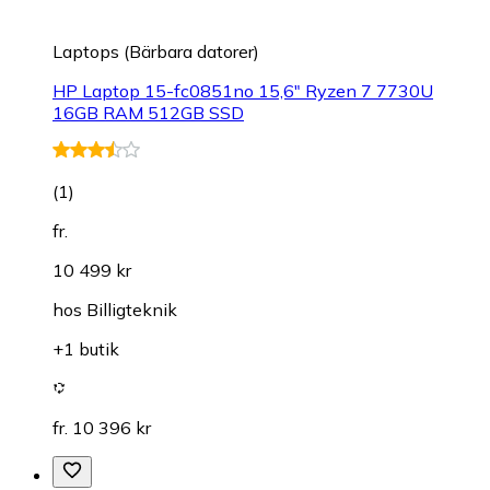
Laptops (Bärbara datorer)
HP Laptop 15-fc0851no 15,6" Ryzen 7 7730U
16GB RAM 512GB SSD
(
1
)
fr.
10 499 kr
hos
Billigteknik
+1 butik
fr. 10 396 kr