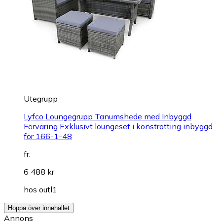
Utegrupp
Lyfco Loungegrupp Tanumshede med Inbyggd
Förvaring Exklusivt loungeset i konstrotting inbyggd
för 166-1-48
fr.
6 488 kr
hos
outl1
Hoppa över innehållet
Annons