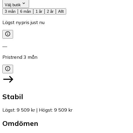
Välj butik
3 mån
6 mån
1 år
2 år
Allt
Lägst nypris just nu
—
Pristrend
3
mån
Stabil
Lägst
:
9 509 kr
|
Högst
:
9 509 kr
Omdömen