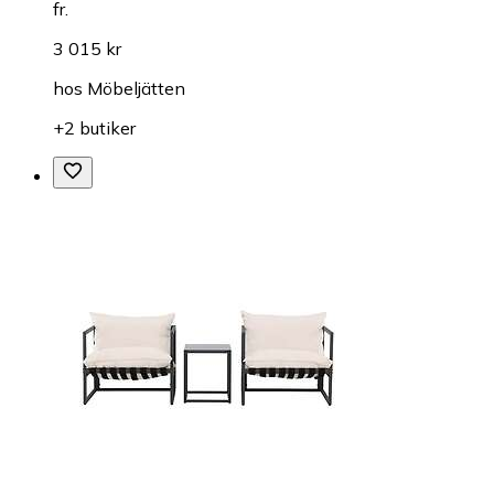
fr.
3 015 kr
hos
Möbeljätten
+2 butiker