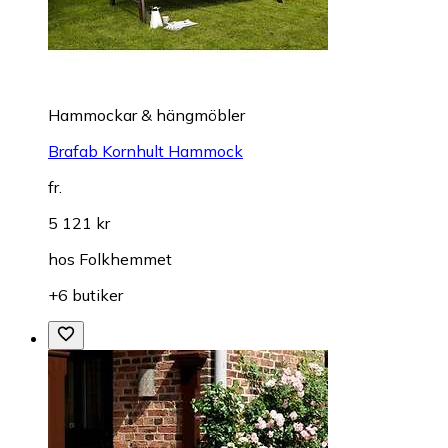
Hammockar & hängmöbler
Brafab Kornhult Hammock
fr.
5 121 kr
hos
Folkhemmet
+6 butiker