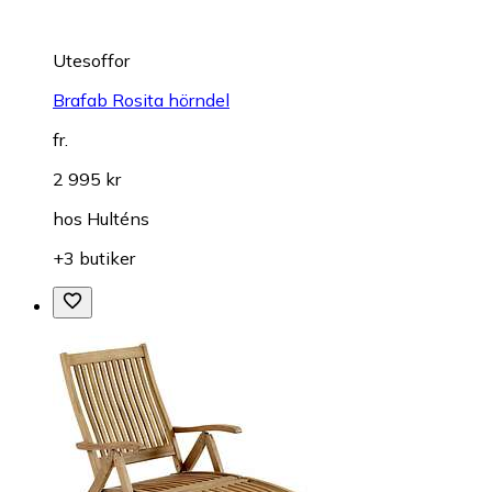
Utesoffor
Brafab Rosita hörndel
fr.
2 995 kr
hos
Hulténs
+3 butiker