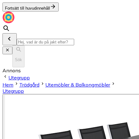
Fortsätt till huvudinnehåll
Sök
Annons
Utegrupp
Hem
Trädgård
Utemöbler & Balkongmöbler
Utegrupp