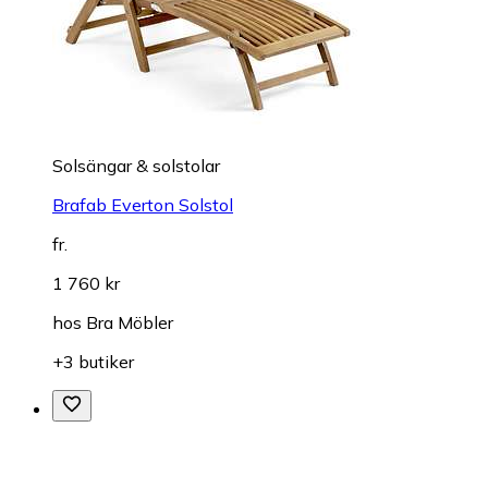
Solsängar & solstolar
Brafab Everton Solstol
fr.
1 760 kr
hos
Bra Möbler
+3 butiker