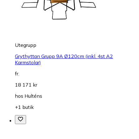
Utegrupp
Grythyttan Grupp 9A Ø120cm (inkl. 4st A2
Karmstolar)
fr.
18 171 kr
hos
Hulténs
+1 butik