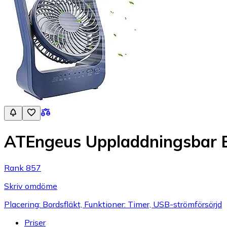
ATEngeus Uppladdningsbar Ba
Rank 857
Skriv omdöme
Placering: Bordsfläkt, Funktioner: Timer, USB-strömförsörjd
Priser