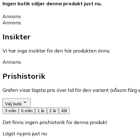
Ingen butik säljer denna produkt just nu.
Annons
Annons
Insikter
Vi har inga insikter för den här produkten ännu.
Annons
Prishistorik
Grafen visar lägsta pris över tid för den variant (såsom färg e
Välj butik
3 mån
6 mån
1 år
2 år
Allt
Det finns ingen prishistorik för denna produkt
Lägst nypris just nu